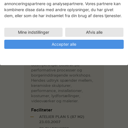
annonceringspartnere og analysepartnere. Vores partnere kan
Billedkunstskoler. Hendes fokus er
på at udvikle kunstneriske,
kombinere disse data med andre oplysninger, du har givet
biologiske universer, der giver
dem, eller som de har indsamlet fra din brug af deres tjenester.
publikum mulighed for at
reaktivere en sanselig, bæredygtig
relation til naturens økosystemer.
Mine indstillinger
Afvis alle
Det sker gennem kunstneriske
publikumsinddragende oplevelser
Accepter alle
i det fri.
I Seidlers praksis arbejdes med
udendørs keramiske offentlige
udsmykninger baseret på
performative processer og
borgerinddragende workshops.
Hendes udtryk spænder mellem,
keramiske skulpturer,
performance, installationer,
kostumer, lydfortællinger,
videoværker og malerier.
Faciliteter
ATELIER PLAN 5 (87 M2)
23.03.2007