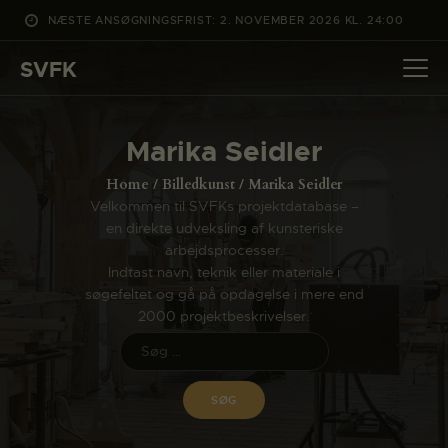
NÆSTE ANSØGNINGSFRIST: 2. NOVEMBER 2026 KL. 24:00
SVFK
SVFK
DET SKER
Marika Seidler
PROJEKTER
Home
Billedkunst
Marika Seidler
CHANNEL
Velkommen til SVFKs projektdatabase –
en direkte udveksling af kunsteriske
ANSØG
arbejdsprocesser.
OM SVFK
Indtast navn, teknik eller materiale i
søgefeltet og gå på opdagelse i mere end
ENGLISH
2000 projektbeskrivelser.