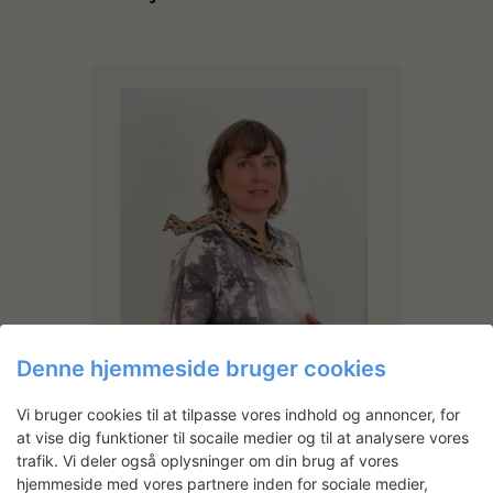
Denne hjemmeside bruger cookies
Vi bruger cookies til at tilpasse vores indhold og annoncer, for
at vise dig funktioner til socaile medier og til at analysere vores
Marika Seidler
trafik. Vi deler også oplysninger om din brug af vores
Marika Seidler er uddannet på Det
hjemmeside med vores partnere inden for sociale medier,
Kgl. Danske Kunstakademis