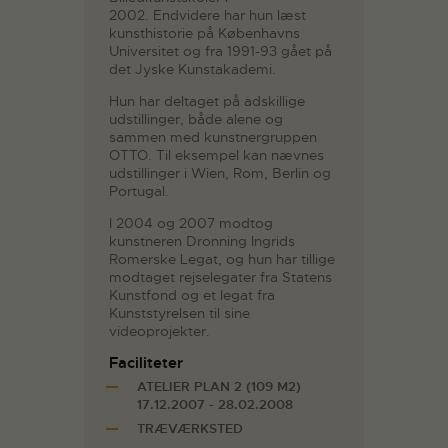
2002. Endvidere har hun læst
kunsthistorie på Københavns
Universitet og fra 1991-93 gået på
det Jyske Kunstakademi.
Hun har deltaget på adskillige
udstillinger, både alene og
sammen med kunstnergruppen
OTTO. Til eksempel kan nævnes
udstillinger i Wien, Rom, Berlin og
Portugal.
I 2004 og 2007 modtog
kunstneren Dronning Ingrids
Romerske Legat, og hun har tillige
modtaget rejselegater fra Statens
Kunstfond og et legat fra
Kunststyrelsen til sine
videoprojekter.
Faciliteter
ATELIER PLAN 2 (109 M2)
17.12.2007 - 28.02.2008
TRÆVÆRKSTED