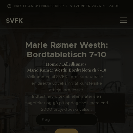
NÆSTE ANSØGNINGSFRIST: 2. NOVEMBER 2026 KL. 24:00
SVFK
SVFK
DET SKER
Marie Rømer Westh:
PROJEKTER
Bordtabletisch 7-10
CHANNEL
Home
Billedkunst
ANSØG
Marie Rømer Westh: Bordtabletisch 7-10
Velkommen til SVFKs projektdatabase –
OM SVFK
en direkte udveksling af kunsteriske
ENGLISH
arbejdsprocesser.
Indtast navn, teknik eller materiale i
søgefeltet og gå på opdagelse i mere end
2000 projektbeskrivelser.