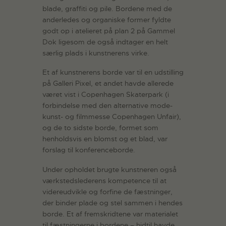
blade, graffiti og pile. Bordene med de
anderledes og organiske former fyldte
godt op i atelieret på plan 2 på Gammel
Dok ligesom de også indtager en helt
særlig plads i kunstnerens virke.
Et af kunstnerens borde var til en udstilling
på Galleri Pixel, et andet havde allerede
været vist i Copenhagen Skaterpark (i
forbindelse med den alternative mode-
kunst- og filmmesse Copenhagen Unfair),
og de to sidste borde, formet som
henholdsvis en blomst og et blad, var
forslag til konferenceborde.
Under opholdet brugte kunstneren også
værkstedslederens kompetence til at
videreudvikle og forfine de fæstninger,
der binder plade og stel sammen i hendes
borde. Et af fremskridtene var materialet
til fæstningerne i bordene – hidtil havde