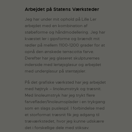
Arbejdet på Statens Værksteder
Jeg har under mit ophold på Lille Ler
arbejdet med en kombination af
støbeforme og håndmodellering. Jeg har
kvæstet ler i gipsforme og brændt mit
rødler på mellem 1100-1200 grader for at
opnå den ønskede terracotta farve.
Derefter har jeg glaseret skulpturernes
inderside med lertøjsglasur og arbejdet
med underglasur på stentøjsler.
På det grafiske værksted har jeg arbejdet
med højtryk – linoleumstryk og træsnit.
Med linoleumstryk har jeg trykt flere
farveflader/linoleumsplader i en trykgang
som en slags puslespil. I forbindelse med
et storformat træsnit fik jeg adgang til
træværkstedet, hvor jeg kunne udskære
det i forskellige dele med stiksav.