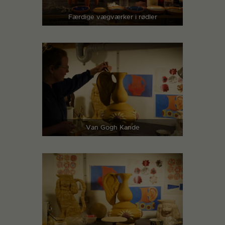
Færdige vægværker i rødler
Van Gogh Kande