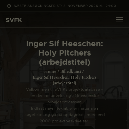
NÆSTE ANSØGNINGSFRIST: 2. NOVEMBER 2026 KL. 24:00
SVFK
SVFK
DET SKER
Inger Sif Heeschen:
PROJEKTER
Holy Pitchers
CHANNEL
(arbejdstitel)
ANSØG
Home
Billedkunst
OM SVFK
Inger Sif Heeschen: Holy Pitchers
(arbejdstitel)
ENGLISH
Velkommen til SVFKs projektdatabase –
en direkte udveksling af kunsteriske
arbejdsprocesser.
Indtast navn, teknik eller materiale i
søgefeltet og gå på opdagelse i mere end
2000 projektbeskrivelser.