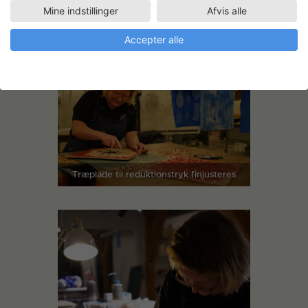
Mine indstillinger
Afvis alle
Skitser ophængt på grafisk værksted
Accepter alle
Træplade til reduktionstryk finjusteres