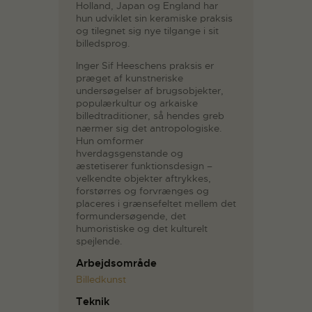
Holland, Japan og England har
hun udviklet sin keramiske praksis
og tilegnet sig nye tilgange i sit
billedsprog.
Inger Sif Heeschens praksis er
præget af kunstneriske
undersøgelser af brugsobjekter,
populærkultur og arkaiske
billedtraditioner, så hendes greb
nærmer sig det antropologiske.
Hun omformer
hverdagsgenstande og
æstetiserer funktionsdesign –
velkendte objekter aftrykkes,
forstørres og forvrænges og
placeres i grænsefeltet mellem det
formundersøgende, det
humoristiske og det kulturelt
spejlende.
Arbejdsområde
Billedkunst
Teknik