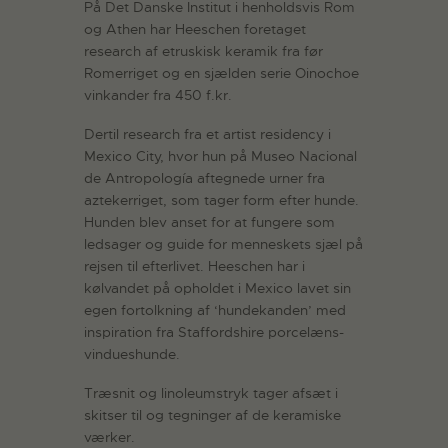
På Det Danske Institut i henholdsvis Rom
og Athen har Heeschen foretaget
research af etruskisk keramik fra før
Romerriget og en sjælden serie Oinochoe
vinkander fra 450 f.kr.
Dertil research fra et artist residency i
Mexico City, hvor hun på Museo Nacional
de Antropología aftegnede urner fra
aztekerriget, som tager form efter hunde.
Hunden blev anset for at fungere som
ledsager og guide for menneskets sjæl på
rejsen til efterlivet. Heeschen har i
kølvandet på opholdet i Mexico lavet sin
egen fortolkning af ‘hundekanden’ med
inspiration fra Staffordshire porcelæns-
vindueshunde.
Træsnit og linoleumstryk tager afsæt i
skitser til og tegninger af de keramiske
værker.