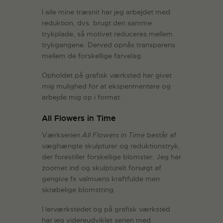
I alle mine træsnit har jeg arbejdet med
reduktion, dvs. brugt den samme
trykplade, så motivet reduceres mellem
trykgangene. Derved opnås transparens
mellem de forskellige farvelag.
Opholdet på grafisk værksted har givet
mig mulighed for at eksperimentere og
arbejde mig op i format.
All Flowers in Time
Værkserien
All Flowers in Time
består af
væghængte skulpturer og reduktionstryk,
der forestiller forskellige blomster. Jeg har
zoomet ind og skulpturelt forsøgt af
gengive fx valmuens kraftfulde men
skrøbelige blomstring.
I lerværkstedet og på grafisk værksted
har jeg videreudviklet serien med