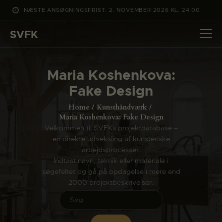
NÆSTE ANSØGNINGSFRIST: 2. NOVEMBER 2026 KL. 24:00
SVFK
SVFK
DET SKER
Maria Koshenkova:
PROJEKTER
Fake Design
CHANNEL
Home
Kunsthåndværk
ANSØG
Maria Koshenkova: Fake Design
Velkommen til SVFKs projektdatabase –
OM SVFK
en direkte udveksling af kunsteriske
ENGLISH
arbejdsprocesser.
Indtast navn, teknik eller materiale i
søgefeltet og gå på opdagelse i mere end
2000 projektbeskrivelser.