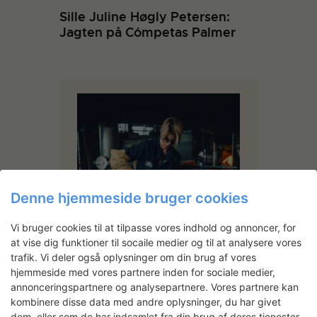
Sille Juline Høgly Petersen:
Jagten på Cómpetas Palmer
Denne hjemmeside bruger cookies
Vi bruger cookies til at tilpasse vores indhold og annoncer, for
at vise dig funktioner til socaile medier og til at analysere vores
trafik. Vi deler også oplysninger om din brug af vores
hjemmeside med vores partnere inden for sociale medier,
Maria Koshenkova
annonceringspartnere og analysepartnere. Vores partnere kan
Dansk/russisk kunstner, bor og
kombinere disse data med andre oplysninger, du har givet
arbejder i København i krydsfeltet
dem, eller som de har indsamlet fra din brug af deres tjenester.