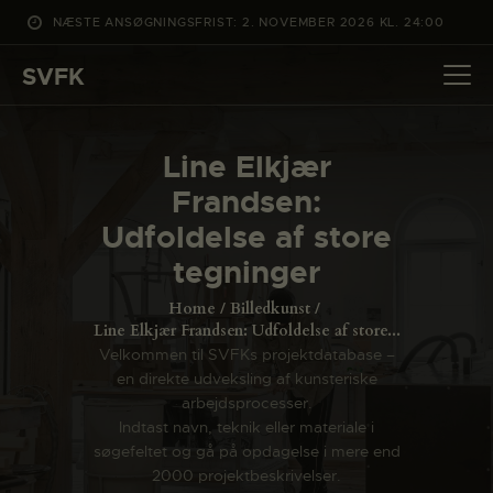
NÆSTE ANSØGNINGSFRIST: 2. NOVEMBER 2026 KL. 24:00
SVFK
SVFK
DET SKER
Line Elkjær
PROJEKTER
Frandsen:
CHANNEL
Udfoldelse af store
ANSØG
tegninger
OM SVFK
Home
Billedkunst
ENGLISH
Line Elkjær Frandsen: Udfoldelse af store...
Velkommen til SVFKs projektdatabase –
en direkte udveksling af kunsteriske
arbejdsprocesser.
Indtast navn, teknik eller materiale i
søgefeltet og gå på opdagelse i mere end
2000 projektbeskrivelser.