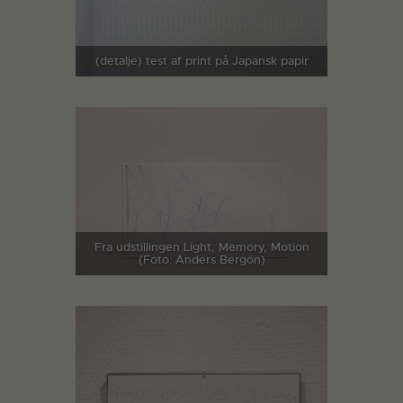
(detalje) test af print på Japansk papir
Fra udstillingen Light, Memory, Motion
(Foto: Anders Bergön)