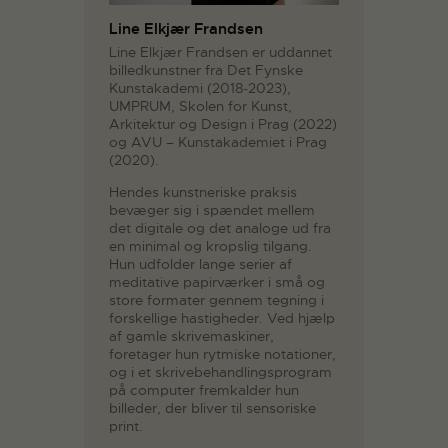
Line Elkjær Frandsen
Line Elkjær Frandsen er uddannet
billedkunstner fra Det Fynske
Kunstakademi (2018-2023),
UMPRUM, Skolen for Kunst,
Arkitektur og Design i Prag (2022)
og AVU – Kunstakademiet i Prag
(2020).
Hendes kunstneriske praksis
bevæger sig i spændet mellem
det digitale og det analoge ud fra
en minimal og kropslig tilgang.
Hun udfolder lange serier af
meditative papirværker i små og
store formater gennem tegning i
forskellige hastigheder. Ved hjælp
af gamle skrivemaskiner,
foretager hun rytmiske notationer,
og i et skrivebehandlingsprogram
på computer fremkalder hun
billeder, der bliver til sensoriske
print.