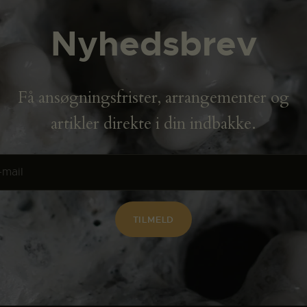
Nyhedsbrev
Få ansøgningsfrister, arrangementer og
artikler direkte i din indbakke.