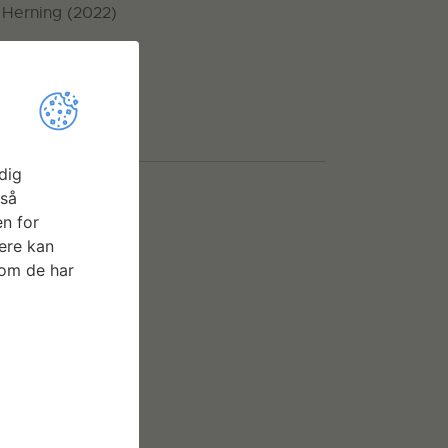
 Herning (2022)
dig
gså
n for
ere kan
som de har