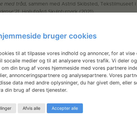
ne med tråd,
sammen med Astrid Skibsted, Tekstilmuseet i
dense’21,
Hollufgård Skulpturpark (2021)
hjemmeside bruger cookies
okies til at tilpasse vores indhold og annoncer, for at vise 
il socaile medier og til at analysere vores trafik. Vi deler o
 om din brug af vores hjemmeside med vores partnere inde
ier, annonceringspartnere og analysepartnere. Vores partn
isse data med andre oplysninger, du har givet dem, eller 
a din brug af deres tjenester.
llinger
Afvis alle
Accepter alle