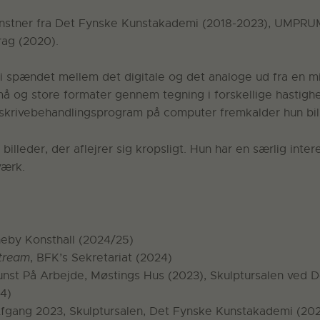
unstner fra Det Fynske Kunstakademi (2018-2023), UMPRUM,
rag (2020).
 spændet mellem det digitale og det analoge ud fra en min
små og store formater gennem tegning i forskellige hastigh
 skrivebehandlingsprogram på computer fremkalder hun billed
lleder, der aflejrer sig kropsligt. Hun har en særlig inter
værk.
neby Konsthall (2024/25)
stream
, BFK’s Sekretariat (2024)
st På Arbejde, Møstings Hus (2023), Skulptursalen ved 
4)
Afgang 2023, Skulptursalen, Det Fynske Kunstakademi (20