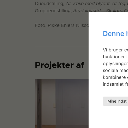
Duoudstilling,
At væve med blyant, at teg
Gruppeudstilling,
Brydningstid – SkulpturO
Foto: Rikke Ehlers Nilsson
Denne 
Vi bruger co
funktioner t
Projekter af
oplysninger
sociale med
kombinere d
indsamlet fr
Mine indsti