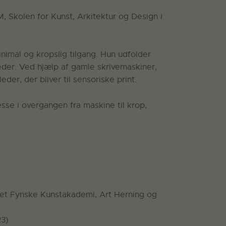
 Skolen for Kunst, Arkitektur og Design i
imal og kropslig tilgang. Hun udfolder
eder. Ved hjælp af gamle skrivemaskiner,
er, der bliver til sensoriske print.
esse i overgangen fra maskine til krop,
Det Fynske Kunstakademi, Art Herning og
23)