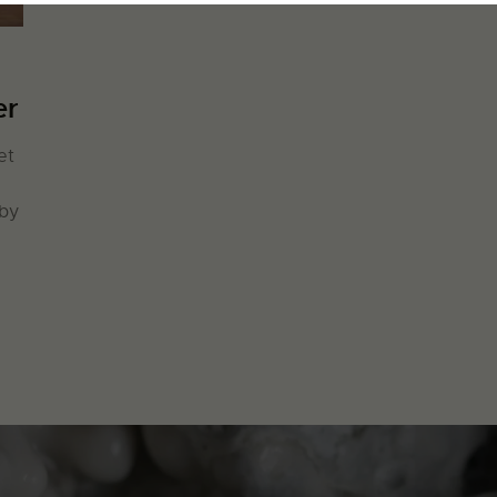
er
et
eby