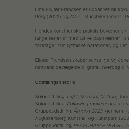
Line Elkjær Frandsen er uddannet billedk
Prag (2022) og AVU – Kunstakademiet i P
Hendes kunstneriske praksis bevæger sig i
lange serier af meditative papirværker i 
foretager hun rytmiske notationer, og i et
Elkjær Frandsen skaber sanselige og åbne bi
naturens bevægelse til grafik, hverdag til 
Udstillingshistorik
Soloudstilling,
Light, Memory, Motion
, Ron
Soloudstilling,
Following movements in a 
Gruppeudstilling,
Årgang 2023,
gennem Kun
Augustenborg Kunsthal og Kunstpark (202
Gruppeudstilling,
REASONABLE DOUBT
, 