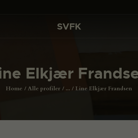
DET SKER
PROJEKTER
SVFK
SVFK
CHANNEL
ANSØG
ine Elkjær Frands
OM SVFK
ENGLISH
Home
Alle profiler
...
Line Elkjær Frandsen