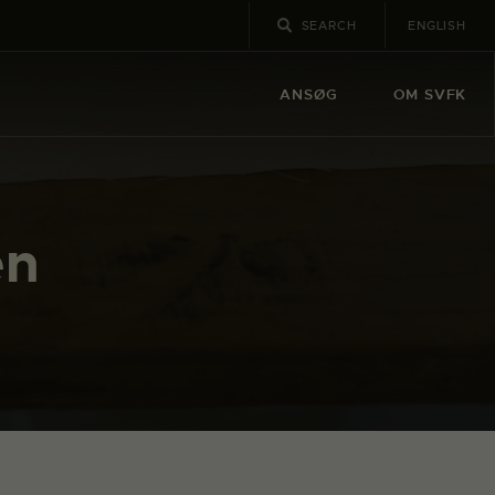
ENGLISH
ANSØG
OM SVFK
en