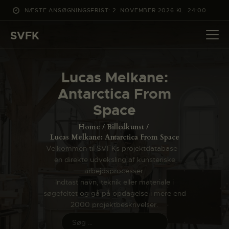
NÆSTE ANSØGNINGSFRIST: 2. NOVEMBER 2026 KL. 24:00
SVFK
SVFK
DET SKER
Lucas Melkane:
PROJEKTER
Antarctica From
CHANNEL
Space
ANSØG
Home
Billedkunst
OM SVFK
Lucas Melkane: Antarctica From Space
Velkommen til SVFKs projektdatabase –
ENGLISH
en direkte udveksling af kunsteriske
arbejdsprocesser.
Indtast navn, teknik eller materiale i
søgefeltet og gå på opdagelse i mere end
2000 projektbeskrivelser.