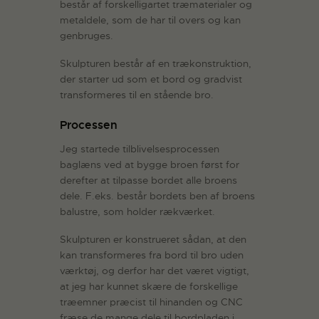
består af forskelligartet træmaterialer og
metaldele, som de har til overs og kan
genbruges.
Skulpturen består af en trækonstruktion,
der starter ud som et bord og gradvist
transformeres til en stående bro.
Processen
Jeg startede tilblivelsesprocessen
baglæns ved at bygge broen først for
derefter at tilpasse bordet alle broens
dele. F.eks. består bordets ben af broens
balustre, som holder rækværket.
Skulpturen er konstrueret sådan, at den
kan transformeres fra bord til bro uden
værktøj, og derfor har det været vigtigt,
at jeg har kunnet skære de forskellige
træemner præcist til hinanden og CNC
fræse de mange dele til bordpladen i