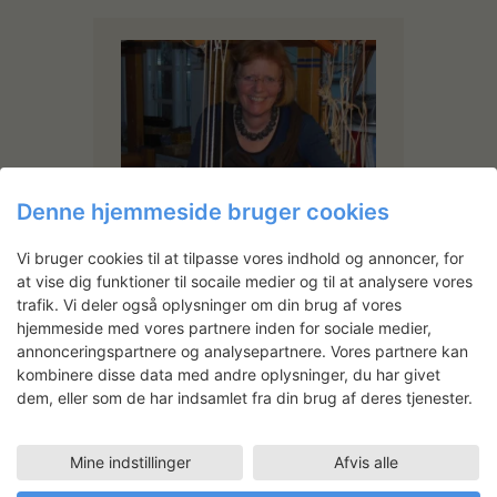
Denne hjemmeside bruger cookies
Lotte Dalgaard
Vi bruger cookies til at tilpasse vores indhold og annoncer, for
Svendebrev som væver fra
Annette Juel 1966. Eget værksted
at vise dig funktioner til socaile medier og til at analysere vores
siden 1967.
trafik. Vi deler også oplysninger om din brug af vores
Kunsthåndværkernes
hjemmeside med vores partnere inden for sociale medier,
bronzemedalje 1967 – sølvmedalje
annonceringspartnere og analysepartnere. Vores partnere kan
1971, Jørgen Esmers Mindelegat
kombinere disse data med andre oplysninger, du har givet
1979, Knud Højgaards Fond 1979
dem, eller som de har indsamlet fra din brug af deres tjenester.
K.A.B. 1988, Kulturfonden 1991,
San Cataldo 1992.
Præmieret af Statens Kunstfond
Mine indstillinger
Afvis alle
2006, L.F. Foghts Fond 2018,