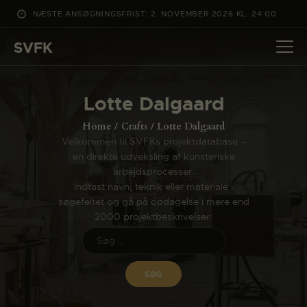
NÆSTE ANSØGNINGSFRIST: 2. NOVEMBER 2026 KL. 24:00
SVFK
SVFK
DET SKER
Lotte Dalgaard
PROJEKTER
Home
Crafts
Lotte Dalgaard
CHANNEL
Velkommen til SVFKs projektdatabase –
en direkte udveksling af kunsteriske
ANSØG
arbejdsprocesser.
OM SVFK
Indtast navn, teknik eller materiale i
søgefeltet og gå på opdagelse i mere end
ENGLISH
2000 projektbeskrivelser.