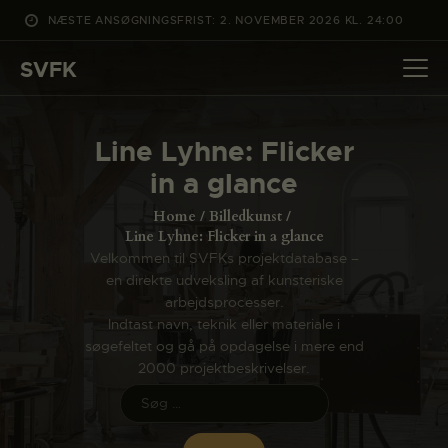
NÆSTE ANSØGNINGSFRIST: 2. NOVEMBER 2026 KL. 24:00
SVFK
SVFK
DET SKER
Line Lyhne: Flicker
PROJEKTER
in a glance
CHANNEL
Home
Billedkunst
ANSØG
Line Lyhne: Flicker in a glance
Velkommen til SVFKs projektdatabase –
OM SVFK
en direkte udveksling af kunsteriske
ENGLISH
arbejdsprocesser.
Indtast navn, teknik eller materiale i
søgefeltet og gå på opdagelse i mere end
2000 projektbeskrivelser.