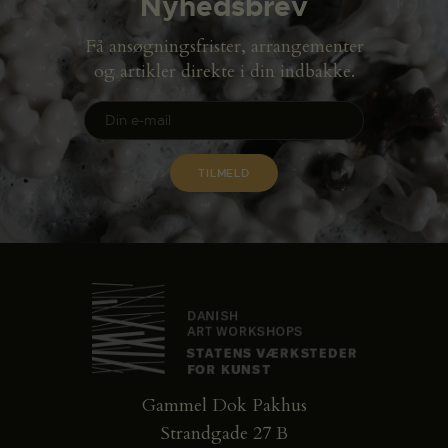
Nyhedsbrev
Få ansøgningsfrister, arrangementer
og artikler direkte i din indbakke.
Gammel Dok Pakhus
Strandgade 27 B