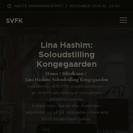
NÆSTE ANSØGNINGSFRIST: 2. NOVEMBER 2026 KL. 24:00
SVFK
SVFK
DET SKER
Lina Hashim:
PROJEKTER
Soloudstilling
CHANNEL
Kongegaarden
ANSØG
Home
Billedkunst
OM SVFK
Lina Hashim: Soloudstilling Kongegaarden
Velkommen til SVFKs projektdatabase –
ENGLISH
en direkte udveksling af kunsteriske
arbejdsprocesser.
Indtast navn, teknik eller materiale i
søgefeltet og gå på opdagelse i mere end
2000 projektbeskrivelser.