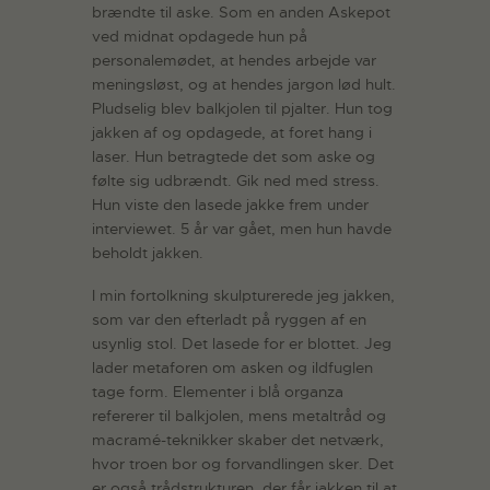
brændte til aske. Som en anden Askepot
ved midnat opdagede hun på
personalemødet, at hendes arbejde var
meningsløst, og at hendes jargon lød hult.
Pludselig blev balkjolen til pjalter. Hun tog
jakken af og opdagede, at foret hang i
laser. Hun betragtede det som aske og
følte sig udbrændt. Gik ned med stress.
Hun viste den lasede jakke frem under
interviewet. 5 år var gået, men hun havde
beholdt jakken.
I min fortolkning skulpturerede jeg jakken,
som var den efterladt på ryggen af en
usynlig stol. Det lasede for er blottet. Jeg
lader metaforen om asken og ildfuglen
tage form. Elementer i blå organza
refererer til balkjolen, mens metaltråd og
macramé-teknikker skaber det netværk,
hvor troen bor og forvandlingen sker. Det
er også trådstrukturen, der får jakken til at