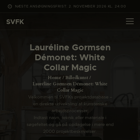
NÆSTE ANSØGNINGSFRIST: 2. NOVEMBER 2026 KL. 24:00
SVFK
SVFK
DET SKER
Lauréline Gormsen
PROJEKTER
Démonet: White
CHANNEL
Collar Magic
ANSØG
Home
Billedkunst
OM SVFK
Lauréline Gormsen Démonet: White
Collar Magic
ENGLISH
Velkommen til SVFKs projektdatabase –
en direkte udveksling af kunsteriske
arbejdsprocesser.
Indtast navn, teknik eller materiale i
søgefeltet og gå på opdagelse i mere end
2000 projektbeskrivelser.