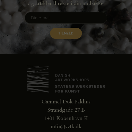
og artikler direkte i din indbakke.
Gammel Dok Pakhus
Strandgade 27 B
1401 København K
info@svfk.dk