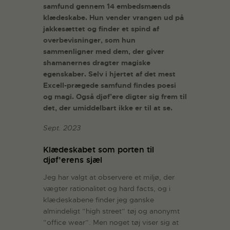
samfund gennem 14 embedsmænds
klædeskabe. Hun vender vrangen ud på
jakkesættet og finder et spind af
overbevisninger, som hun
sammenligner med dem, der giver
shamanernes dragter magiske
egenskaber. Selv i hjertet af det mest
Excell-prægede samfund findes poesi
og magi. Også djøf’ere digter sig frem til
det, der umiddelbart ikke er til at se.
Sept. 2023
Klædeskabet som porten til
djøf’erens sjæl
Jeg har valgt at observere et miljø, der
vægter rationalitet og hard facts, og i
klædeskabene finder jeg ganske
almindeligt ”high street” tøj og anonymt
”office wear”. Men noget tøj viser sig at