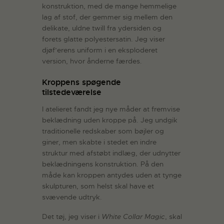
konstruktion, med de mange hemmelige
lag af stof, der gemmer sig mellem den
delikate, uldne twill fra ydersiden og
forets glatte polyestersatin. Jeg viser
djøf’erens uniform i en eksploderet
version, hvor ånderne færdes.
Kroppens spøgende
tilstedeværelse
I atelieret fandt jeg nye måder at fremvise
beklædning uden kroppe på. Jeg undgik
traditionelle redskaber som bøjler og
giner, men skabte i stedet en indre
struktur med afstøbt indlæg, der udnytter
beklædningens konstruktion. På den
måde kan kroppen antydes uden at tynge
skulpturen, som helst skal have et
svævende udtryk.
Det tøj, jeg viser i
White Collar Magic
, skal