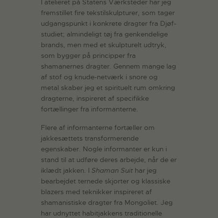
I atelieret på Statens Værksteder har jeg
fremstillet fire tekstilskulpturer, som tager
udgangspunkt i konkrete dragter fra Djøf-
studiet; almindeligt tøj fra genkendelige
brands, men med et skulpturelt udtryk,
som bygger på principper fra
shamanernes dragter. Gennem mange lag
af stof og knude-netværk i snore og
metal skaber jeg et spirituelt rum omkring
dragterne, inspireret af specifikke
fortællinger fra informanterne.
Flere af informanterne fortæller om
jakkesættets transformerende
egenskaber. Nogle informanter er kun i
stand til at udføre deres arbejde, når de er
iklædt jakken. I
Shaman Suit
har jeg
bearbejdet ternede skjorter og klassiske
blazers med teknikker inspireret af
shamanistiske dragter fra Mongoliet. Jeg
har udnyttet habitjakkens traditionelle