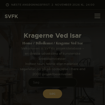
NÆSTE ANSØGNINGSFRIST: 2. NOVEMBER 2026 KL. 24:00
SVFK
SVFK
DET SKER
Kragerne Ved Isar
PROJEKTER
Home
Billedkunst
Kragerne Ved Isar
CHANNEL
Velkommen til SVFKs projektdatabase –
en direkte udveksling af kunsteriske
ANSØG
arbejdsprocesser.
OM SVFK
Indtast navn, teknik eller materiale i
søgefeltet og gå på opdagelse i mere end
ENGLISH
2000 projektbeskrivelser.