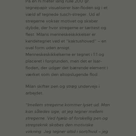
På en ni meter lang rulle 200 gr.
tegnepapir visualiserer Isar-floden sig i et
væld af tegnede tusch-streger. Ud af
stregerne vokser motivet og skaber
dybde, der hvor stregerne er tættest og
flest. Milans menneskeskikkelser er
kendetegnet ved et ”kaktushoved” – en
oval form uden ansigt.
Menneskeskikkelserne er tegnet i 1:1 og
placeret i forgrunden, men det er Isar-
floden, der udgør det bærende element i
værket som den altopslugende flod.
Milan skifter pen og strøg undervejs i
arbejdet.
”Imellem stregerne kommer lyset ud. Man
kan således sige, at jeg tegner mellem
stregerne. Ved hjælp af forskellig pen og
stregteknik skabes den motiviske
virkning. Jeg tegner altid i sort/hvid – jeg