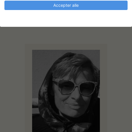
Accepter alle
Charlotte Thrane:
Stedsspecifikke skulpturer til
Sculpture by the Sea