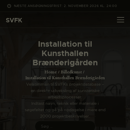
NÆSTE ANSØGNINGSFRIST: 2. NOVEMBER 2026 KL. 24:00
SVFK
SVFK
DET SKER
Installation til
PROJEKTER
Kunsthallen
CHANNEL
Brænderigården
ANSØG
Home
Billedkunst
OM SVFK
Installation til Kunsthallen Brænderigården
Velkommen til SVFKs projektdatabase –
ENGLISH
en direkte udveksling af kunsteriske
arbejdsprocesser.
Indtast navn, teknik eller materiale i
søgefeltet og gå på opdagelse i mere end
2000 projektbeskrivelser.