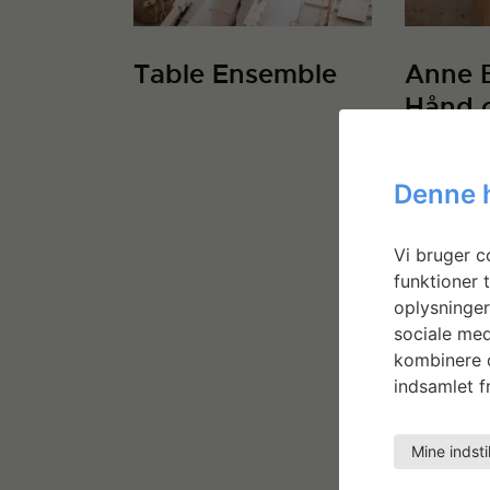
Table Ensemble
Anne 
Hånd 
Denne 
Vi bruger co
funktioner t
oplysninger
sociale med
kombinere d
indsamlet fr
Mine indsti