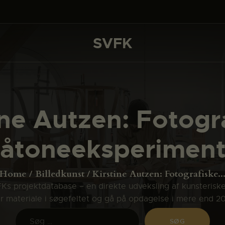
DET SKER
PROJEKTER
SVFK
SVFK
CHANNEL
ANSØG
ine Autzen: Fotogr
OM SVFK
råtoneeksperiment
ENGLISH
Home
Billedkunst
Kirstine Autzen: Fotografiske..
s projektdatabase – en direkte udveksling af kunsterisk
ler materiale i søgefeltet og gå på opdagelse i mere end 2