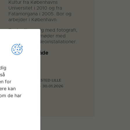
Kultur fra Københavns
Universitet i 2010 og fra
Fatamorgana i 2005. Bor og
arbejder i København.
Beskæftiger sig med fotografi,
ofte i rumlige møder med
skulptur og videoinstallationer.
Arbejdsområde
Billedkunst
dig
Faciliteter
gså
FOTOVÆRKSTED LILLE
n for
05.01.2026 - 30.01.2026
ere kan
som de har