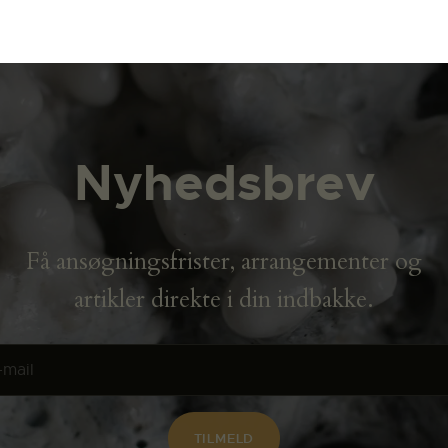
Nyhedsbrev
Få ansøgningsfrister, arrangementer og
artikler direkte i din indbakke.