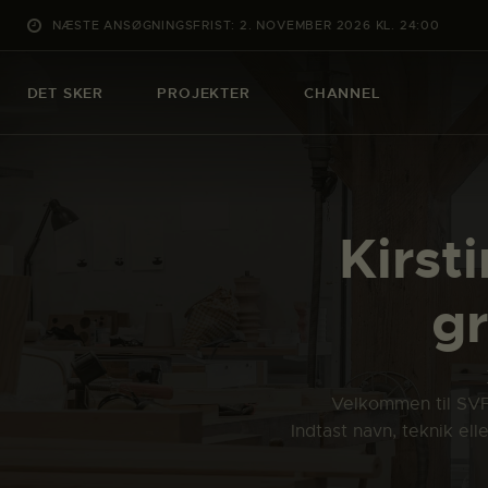
NÆSTE ANSØGNINGSFRIST: 2. NOVEMBER 2026 KL. 24:00
DET SKER
PROJEKTER
CHANNEL
Kirst
g
Velkommen til SVFK
Indtast navn, teknik el