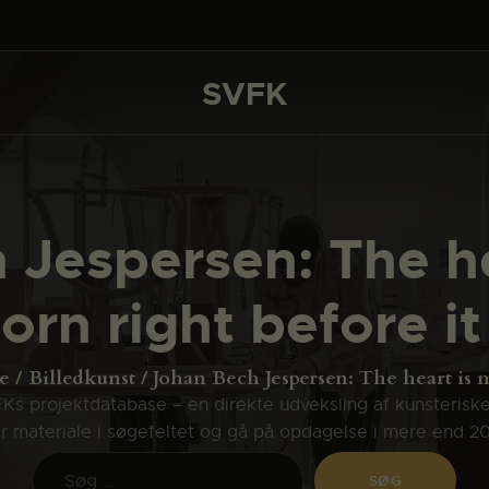
DET SKER
PROJEKTER
SVFK
SVFK
CHANNEL
ANSØG
 Jespersen: The he
OM SVFK
orn right before it
ENGLISH
e
Billedkunst
Johan Bech Jespersen: The heart is m
s projektdatabase – en direkte udveksling af kunsterisk
ler materiale i søgefeltet og gå på opdagelse i mere end 2