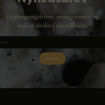
Få ansøgningsfrister, arrangementer og
artikler direkte i din indbakke.