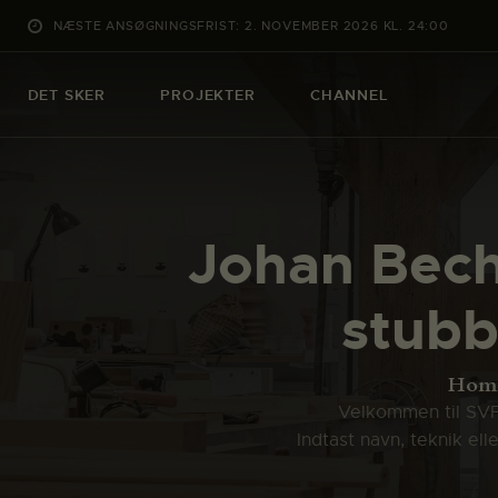
NÆSTE ANSØGNINGSFRIST: 2. NOVEMBER 2026 KL. 24:00
DET SKER
PROJEKTER
CHANNEL
Johan Bech
stubb
Hom
Velkommen til SVFK
Indtast navn, teknik el