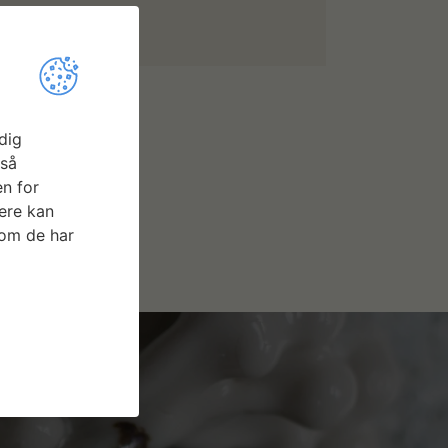
dig
gså
n for
ere kan
som de har