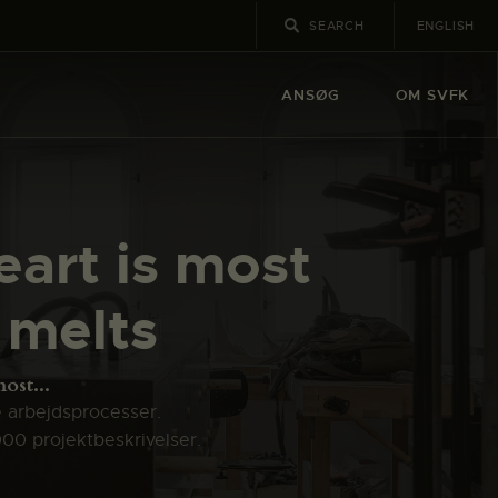
ENGLISH
ANSØG
OM SVFK
art is most
 melts
ost...
e arbejdsprocesser.
000 projektbeskrivelser.