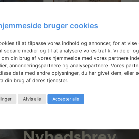
e Holm:
Cristina Gallizioli
hjemmeside bruger cookies
ymøbel til
and Marco Ferrari:
holm
Soft architecture
okies til at tilpasse vores indhold og annoncer, for at vise 
ure Fair
il socaile medier og til at analysere vores trafik. Vi deler o
 om din brug af vores hjemmeside med vores partnere inde
ier, annonceringspartnere og analysepartnere. Vores partn
isse data med andre oplysninger, du har givet dem, eller 
a din brug af deres tjenester.
llinger
Afvis alle
Accepter alle
Nyhedsbrev