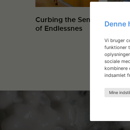
Curbing the Sense
Alvild
Denne 
of Endlessnes
Displa
Stock
Vi bruger co
Furnit
funktioner t
2017
oplysninger
sociale med
kombinere d
indsamlet fr
Mine indsti