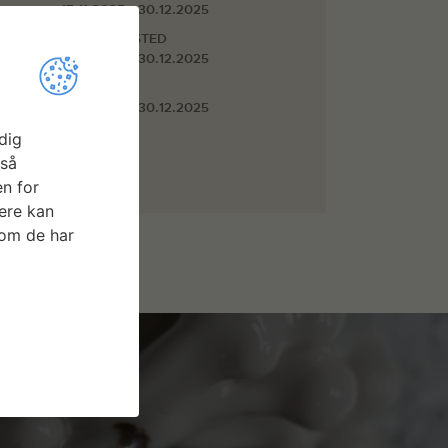
17.11.2025 - 30.12.2025
TRÆVÆRKSTED
17.11.2025 - 30.12.2025
VÆRELSE 2
17.11.2025 - 30.12.2025
dig
gså
n for
ere kan
som de har