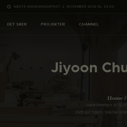
NÆSTE ANSØGNINGSFRIST: 2. NOVEMBER 2026 KL. 24:00
DET SKER
PROJEKTER
CHANNEL
Jiyoon Chu
Home
Velkommen til SVFK
Indtast navn, teknik el