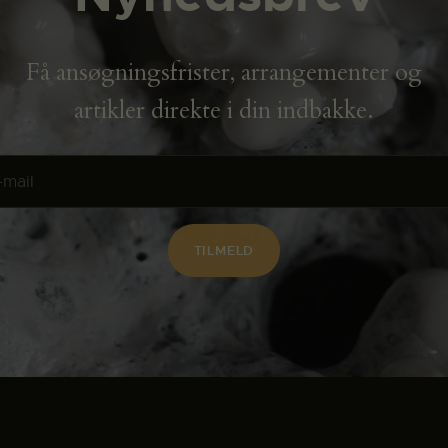
Få ansøgningsfrister, arrangementer og
artikler direkte i din indbakke.