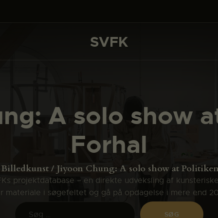
DET SKER
PROJEKTER
SVFK
SVFK
CHANNEL
ANSØG
ng: A solo show at
OM SVFK
Forhal
ENGLISH
Billedkunst
Jiyoon Chung: A solo show at Politiken
s projektdatabase – en direkte udveksling af kunsterisk
ler materiale i søgefeltet og gå på opdagelse i mere end 2