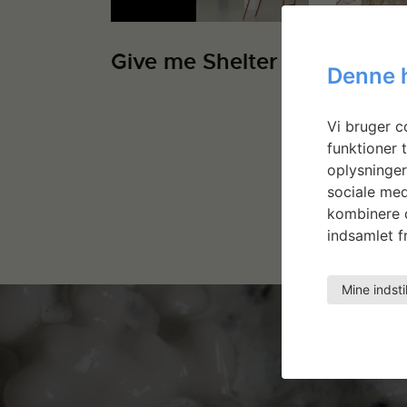
Give me Shelter
Const
Denne 
Manum
Vi bruger co
funktioner t
oplysninger
sociale med
kombinere d
indsamlet fr
Mine indsti