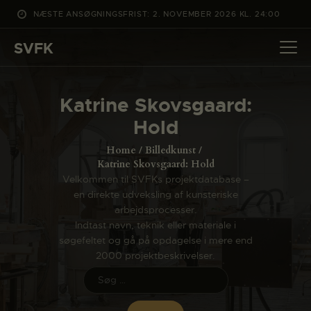
NÆSTE ANSØGNINGSFRIST: 2. NOVEMBER 2026 KL. 24:00
SVFK
SVFK
DET SKER
Katrine Skovsgaard:
PROJEKTER
Hold
CHANNEL
Home
Billedkunst
ANSØG
Katrine Skovsgaard: Hold
Velkommen til SVFKs projektdatabase –
OM SVFK
en direkte udveksling af kunsteriske
ENGLISH
arbejdsprocesser.
Indtast navn, teknik eller materiale i
søgefeltet og gå på opdagelse i mere end
2000 projektbeskrivelser.