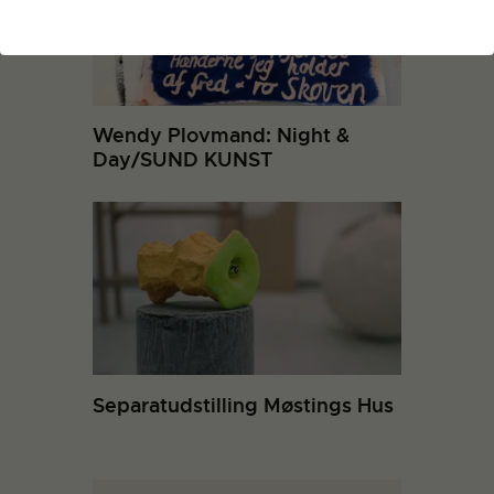
Wendy Plovmand: Night &
Day/SUND KUNST
Separatudstilling Møstings Hus