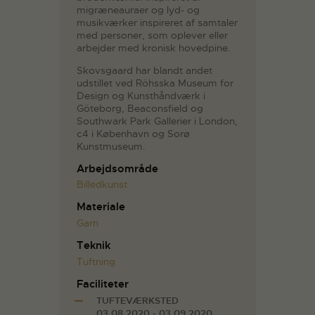
migræneauraer og lyd- og
musikværker inspireret af samtaler
med personer, som oplever eller
arbejder med kronisk hovedpine.
Skovsgaard har blandt andet
udstillet ved Röhsska Museum for
Design og Kunsthåndværk i
Göteborg, Beaconsfield og
Southwark Park Gallerier i London,
c4 i København og Sorø
Kunstmuseum.
Arbejdsområde
Billedkunst
Materiale
Garn
Teknik
Tuftning
Faciliteter
TUFTEVÆRKSTED
03.08.2020 - 03.09.2020