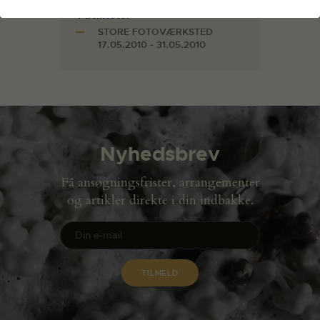
Faciliteter
STORE FOTOVÆRKSTED
17.05.2010 - 31.05.2010
Nyhedsbrev
Få ansøgningsfrister, arrangementer
og artikler direkte i din indbakke.