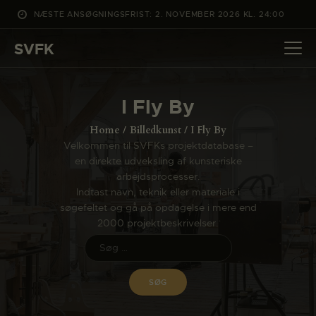
NÆSTE ANSØGNINGSFRIST: 2. NOVEMBER 2026 KL. 24:00
SVFK
SVFK
DET SKER
I Fly By
PROJEKTER
Home
Billedkunst
I Fly By
CHANNEL
Velkommen til SVFKs projektdatabase –
en direkte udveksling af kunsteriske
ANSØG
arbejdsprocesser.
OM SVFK
Indtast navn, teknik eller materiale i
søgefeltet og gå på opdagelse i mere end
ENGLISH
2000 projektbeskrivelser.