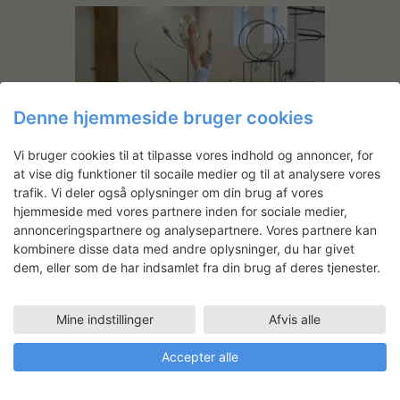
Denne hjemmeside bruger cookies
Vi bruger cookies til at tilpasse vores indhold og annoncer, for
This Will Also Change
at vise dig funktioner til socaile medier og til at analysere vores
trafik. Vi deler også oplysninger om din brug af vores
hjemmeside med vores partnere inden for sociale medier,
annonceringspartnere og analysepartnere. Vores partnere kan
kombinere disse data med andre oplysninger, du har givet
Michelle Eistrup
dem, eller som de har indsamlet fra din brug af deres tjenester.
Arbejdsområde
Mine indstillinger
Afvis alle
Fotokunst
,
Installationskunst
,
Lydkunst
Accepter alle
Teknik
Videooptagelse