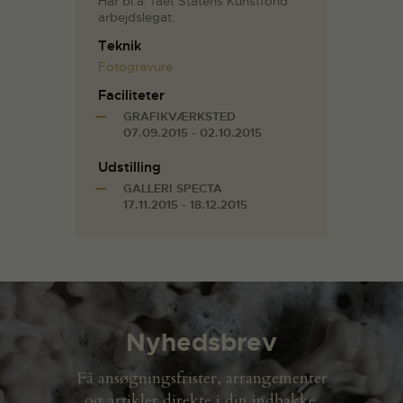
Har bl.a. fået Statens Kunstfond
arbejdslegat.
Teknik
Fotogravure
Faciliteter
GRAFIKVÆRKSTED
07.09.2015 - 02.10.2015
Udstilling
GALLERI SPECTA
17.11.2015 - 18.12.2015
Nyhedsbrev
Få ansøgningsfrister, arrangementer
og artikler direkte i din indbakke.