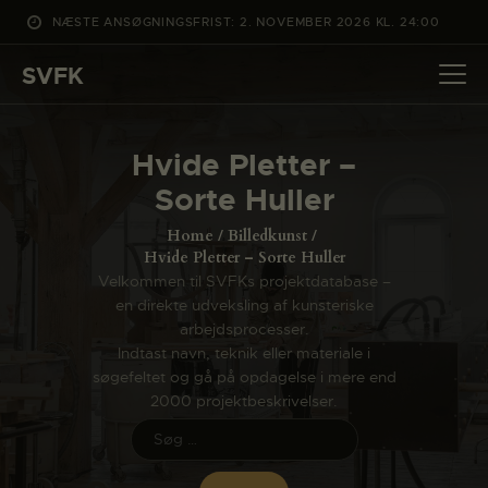
NÆSTE ANSØGNINGSFRIST: 2. NOVEMBER 2026 KL. 24:00
SVFK
SVFK
DET SKER
Hvide Pletter –
PROJEKTER
Sorte Huller
CHANNEL
Home
Billedkunst
ANSØG
Hvide Pletter – Sorte Huller
Velkommen til SVFKs projektdatabase –
OM SVFK
en direkte udveksling af kunsteriske
ENGLISH
arbejdsprocesser.
Indtast navn, teknik eller materiale i
søgefeltet og gå på opdagelse i mere end
2000 projektbeskrivelser.