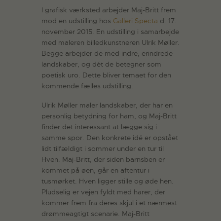
I grafisk værksted arbejder Maj-Britt frem
mod en udstilling hos
Galleri Specta
d. 17.
november 2015. En udstilling i samarbejde
med maleren billedkunstneren Ulrik Møller.
Begge arbejder de med indre, erindrede
landskaber, og dét de betegner som
poetisk uro. Dette bliver temaet for den
kommende fælles udstilling.
Ulrik Møller maler landskaber, der har en
personlig betydning for ham, og Maj-Britt
finder det interessant at lægge sig i
samme spor. Den konkrete idé er opstået
lidt tilfældigt i sommer under en tur til
Hven. Maj-Britt, der siden barnsben er
kommet på øen, går en aftentur i
tusmørket. Hven ligger stille og øde hen.
Pludselig er vejen fyldt med harer, der
kommer frem fra deres skjul i et nærmest
drømmeagtigt scenarie. Maj-Britt