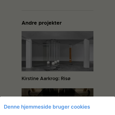
Andre projekter
Kirstine Aarkrog: Risø
Denne hjemmeside bruger cookies