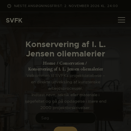
NÆSTE ANSØGNINGSFRIST: 2. NOVEMBER 2026 KL. 24:00
SVFK
SVFK
DET SKER
Konservering af I. L.
PROJEKTER
Jensen oliemalerier
CHANNEL
Home
Conservation
ANSØG
Konservering af I. L. Jensen oliemalerier
Velkommen til SVFKs projektdatabase –
OM SVFK
en direkte udveksling af kunsteriske
ENGLISH
arbejdsprocesser.
Indtast navn, teknik eller materiale i
søgefeltet og gå på opdagelse i mere end
2000 projektbeskrivelser.