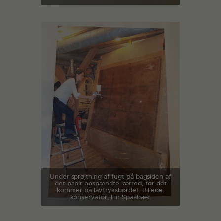
Under sprøjtning af fugt på bagsiden af
det papir opspændte lærred, før det
kommer på lavtryksbordet. Billede:
konservator, Lin Spaabæk.