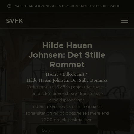
NÆSTE ANSØGNINGSFRIST: 2. NOVEMBER 2026 KL. 24:00
SVFK
SVFK
DET SKER
Hilde Hauan
PROJEKTER
Johnsen: Det Stille
CHANNEL
Rommet
ANSØG
Home
Billedkunst
OM SVFK
Hilde Hauan Johnsen: Det Stille Rommet
Velkommen til SVFKs projektdatabase –
ENGLISH
en direkte udveksling af kunsteriske
arbejdsprocesser.
Indtast navn, teknik eller materiale i
søgefeltet og gå på opdagelse i mere end
2000 projektbeskrivelser.