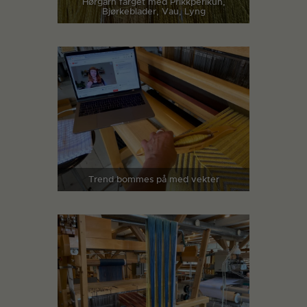
Hørgarn farget med Prikkperikun,
Bjørkeblader, Vau, Lyng
Trend bommes på med vekter