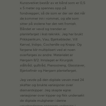
Kunstverket består av et bånd som er 0,5
x 5 meter og spennes opp på
fondveggen, så de som er der ser det når
de kommer inn i rommet, og alle som
sitter på stolene har det rett frontalt.
Båndet er vevd og trenden er
plantefarget i ikat-teknikk. Jeg har brukt
Prikkperikum, Vau, Bjørkeblader, Vill
Kørvel, Indigo, Cochenille og Krapp. Og
fargene blir multiplisert ved at noen
overfarges av andre. Materialet er
Hørgarn 8/2. Innslaget er Kirurgisk
ståltråd, gulltråd, Pianostreng, Glasstaver,
Bjørkefinér og Hørgarn plantefarget.
Jeg vevde på den digitale veven med 24
skafter og brukte variasjoner over
diamantkipper. Jeg skapte egne
variasjoner over kipper og fikk undersøkt
de digitale muligheter i denne
vevebindingen spontant underveis i