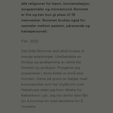
alle religioner for bønn, kontemplasjon,
sorgsamtaler og minnestund. Rommet
er lite og kan kun gi plass til 18
mennesker. Rommet brukes også for
samtaler mellom pasient, pårørende og
helsepersonell.
Feb. 2022
Det Stille Rommet skal altså brukes til
mange anledninger. Utarbeidelse av
forslag og godkjenning av dette ble
foretatt og godkjent. Prosjektet jeg
presenterer i disse bilder er ennå ikke
montert. Dette på grunn av bølger med
koronasmitte som har skyllet inn over
Helsehuset siden jeg kom tilbake fra
København i juli. Jeg har derfor ikke fått
lov å komme inn med teknikere for å
montere.