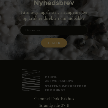
Nyhedsbrev
Få ansøgningsfrister, arrangementer
og artikler direkte i din indbakke.
Gammel Dok Pakhus
Strandgade 27 B