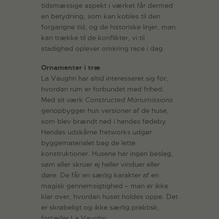
tidsmæssige aspekt i værket får dermed
en betydning, som kan kobles til den
forgangne tid, og de historiske linjer, man
kan trække til de konflikter, vi til
stadighed oplever omkring race i dag.
Ornamenter i træ
La Vaughn har altid interesseret sig for,
hvordan rum er forbundet med frihed.
Med sit værk
Constructed Manumissions
genopbygger hun versioner af de huse,
som blev brændt ned i hendes fødeby.
Hendes udskårne fretworks udgør
byggematerialet bag de lette
konstruktioner. Husene har ingen beslag,
søm eller skruer ej heller vinduer eller
døre. De får en særlig karakter af en
magisk gennemsigtighed – man er ikke
klar over, hvordan huset holdes oppe. Det
er skrøbeligt og ikke særlig praktisk,
fortæller La Vaughn.