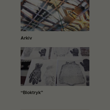
Arkiv
“Bloktryk”