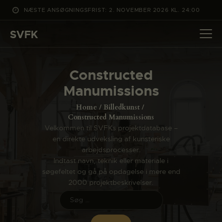
NÆSTE ANSØGNINGSFRIST: 2. NOVEMBER 2026 KL. 24:00
SVFK
SVFK
DET SKER
Constructed
PROJEKTER
Manumissions
CHANNEL
Home
Billedkunst
ANSØG
Constructed Manumissions
Velkommen til SVFKs projektdatabase –
OM SVFK
en direkte udveksling af kunsteriske
ENGLISH
arbejdsprocesser.
Indtast navn, teknik eller materiale i
søgefeltet og gå på opdagelse i mere end
2000 projektbeskrivelser.