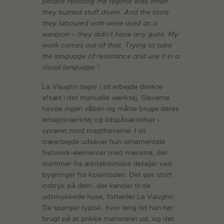
people resisting the regime was when
they burned stuff down. And the tools
they laboured with were used as a
weapon – they didn’t have any guns. My
work comes out of that. Trying to take
the language of resistance and use it in a
visual language.”
La Vaughn tager i sit arbejde direkte
afsæt i det manuelle værktøj. Slaverne
havde ingen våben og måtte bruge deres
arbejdsværktøj og ildspåsættelser i
oprøret mod magthaverne. I sit
træarbejde udsaver hun ornamentale
fretwork-elementer med mønstre, der
stammer fra arkitektoniske detaljer ved
bygninger fra kolonitiden. Det gør stort
indtryk på dem, der kender til de
udsmykkede huse, fortæller La Vaughn.
De spørger typisk, hvor lang tid hun har
brugt på at prikke mønsteret ud, og det