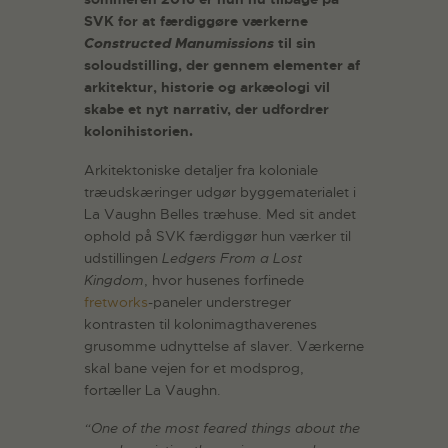
SVK for at færdiggøre værkerne
Constructed Manumissions
til sin
soloudstilling, der gennem elementer af
arkitektur, historie og arkæologi vil
skabe et nyt narrativ, der udfordrer
kolonihistorien.
Arkitektoniske detaljer fra koloniale
træudskæringer udgør byggematerialet i
La Vaughn Belles træhuse. Med sit andet
ophold på SVK færdiggør hun værker til
udstillingen
Ledgers From a Lost
Kingdom
, hvor husenes forfinede
fretworks
-paneler understreger
kontrasten til kolonimagthaverenes
grusomme udnyttelse af slaver. Værkerne
skal bane vejen for et modsprog,
fortæller La Vaughn.
“One of the most feared things about the