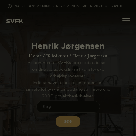
NÆSTE ANSØGNINGSFRIST: 2. NOVEMBER 2026 KL. 24:00
SVFK
SVFK
DET SKER
Henrik Jørgensen
PROJEKTER
Home
Billedkunst
Henrik Jørgensen
CHANNEL
Velkommen til SVFKs projektdatabase –
en direkte udveksling af kunsteriske
ANSØG
arbejdsprocesser.
OM SVFK
Indtast navn, teknik eller materiale i
søgefeltet og gå på opdagelse i mere end
ENGLISH
2000 projektbeskrivelser.