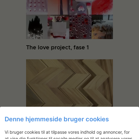
The love project, fase 1
Filt-møbel
Denne hjemmeside bruger cookies
Vi bruger cookies til at tilpasse vores indhold og annoncer, for
at vise dig funktioner til socaile medier og til at analysere vores