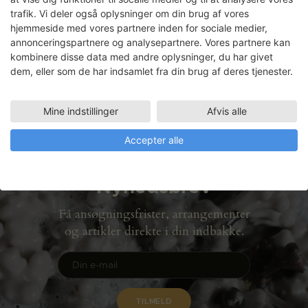
trafik. Vi deler også oplysninger om din brug af vores
Henrik Jørgensen
hjemmeside med vores partnere inden for sociale medier,
annonceringspartnere og analysepartnere. Vores partnere kan
Faciliteter
kombinere disse data med andre oplysninger, du har givet
TRÆVÆRKSTED
dem, eller som de har indsamlet fra din brug af deres tjenester.
05.03.2003 - 21.03.2003
Mine indstillinger
Afvis alle
Accepter alle
Nyhedsbrev
Få ansøgningsfrister, arrangementer
og artikler direkte i din indbakke.