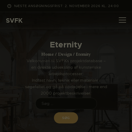
NÆSTE ANSØGNINGSFRIST: 2. NOVEMBER 2026 KL. 24:00
SVFK
SVFK
DET SKER
Eternity
PROJEKTER
Home
Design
Eternity
CHANNEL
Velkommen til SVFKs projektdatabase –
en direkte udveksling af kunsteriske
ANSØG
arbejdsprocesser.
OM SVFK
Indtast navn, teknik eller materiale i
søgefeltet og gå på opdagelse i mere end
ENGLISH
2000 projektbeskrivelser.