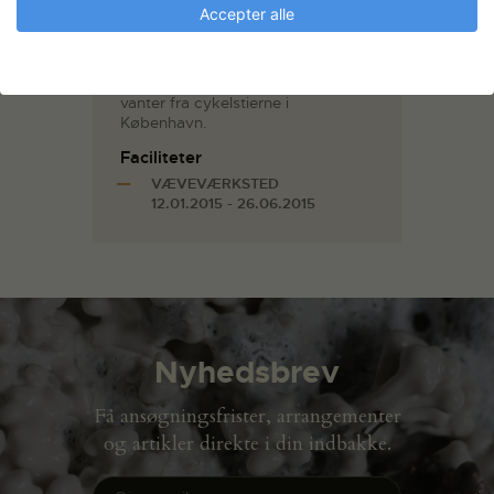
sengelinned eller aflagte skjorter
Accepter alle
indsamlet i banker:
Nationalbanken, Nykredits
Hovedsæde og Sparekassen Thy.
Senest slidt jagttøj og fortabte
vanter fra cykelstierne i
København.
Faciliteter
VÆVEVÆRKSTED
12.01.2015 - 26.06.2015
Nyhedsbrev
Få ansøgningsfrister, arrangementer
og artikler direkte i din indbakke.