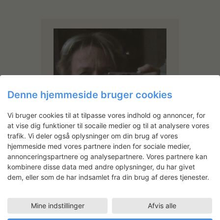
Denne hjemmeside bruger cookies
Vi bruger cookies til at tilpasse vores indhold og annoncer, for
at vise dig funktioner til socaile medier og til at analysere vores
Ane Henriksen
trafik. Vi deler også oplysninger om din brug af vores
Samfundsbekymring eller sårbare
hjemmeside med vores partnere inden for sociale medier,
kvindevinkler har været
annonceringspartnere og analysepartnere. Vores partnere kan
omdrejningspunktet i Ane
kombinere disse data med andre oplysninger, du har givet
Henriksens billedarbejde.
dem, eller som de har indsamlet fra din brug af deres tjenester.
Materialet indgår som en vigtig del
af fortællingen, fx slidte materialer
fundet ved kysten i Hanstholm
såsom fiskenet og olieret
Mine indstillinger
Afvis alle
slingredug. Senere nedarvet