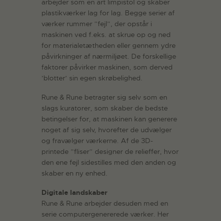
arbejder som en art limpistol og skaber
plastikværker lag for lag. Begge serier af
værker rummer ”fejl”, der opstår i
maskinen ved f.eks. at skrue op og ned
for materialetætheden eller gennem ydre
påvirkninger af nærmiljøet. De forskellige
faktorer påvirker maskinen, som derved
’blotter’ sin egen skrøbelighed.
Rune & Rune betragter sig selv som en
slags kuratorer, som skaber de bedste
betingelser for, at maskinen kan generere
noget af sig selv, hvorefter de udvælger
og fravælger værkerne. Af de 3D-
printede ”fliser” designer de relieffer, hvor
den ene fejl sidestilles med den anden og
skaber en ny enhed.
Digitale landskaber
Rune & Rune arbejder desuden med en
serie computergenererede værker. Her