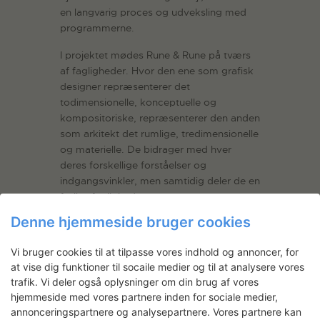
en langvarig proces og udveksling med
programmerne.
I projektet mødes Rune & Rune på tværs
af fagligheder. Hvor den ene som grafisk
designer repræsenterer det
todimensionelle, konceptuelle og
kompositoriske, repræsenterer den anden
som arkitekt det rumlige, tredimensionelle
og materielle. De bidrager med hver
deres forskellige forståelser og
indgangsvinkler, men samtidig deler de en
fælles faglighed.
Denne hjemmeside bruger cookies
Vi bruger cookies til at tilpasse vores indhold og annoncer, for
at vise dig funktioner til socaile medier og til at analysere vores
trafik. Vi deler også oplysninger om din brug af vores
hjemmeside med vores partnere inden for sociale medier,
annonceringspartnere og analysepartnere. Vores partnere kan