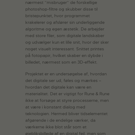
nærmest ”misbruger” de forskellige
photoshop-filtre og skubber disse til
bristepunktet, hvor programmet
krakelerer og afslører sin underliggende
algoritme og egen æstetik. De arbejder
med store filer, som digitale landskaber
og udvælger kun et lille snit, hvor der sker
noget visuelt interessant. Snittet printes
på fotopapir, hvilket skaber en dybde i
billedet, nærmest som en 3D-effekt.
Projektet er en undersøgelse af, hvordan
det digitale ser ud, føles og mærkes –
hvordan det digitale kan være en
materialitet. Det er vigtigt for Rune & Rune
ikke at forsøge at styre processerne, men
at være i konstant dialog med
teknologien. Hermed bliver tidselementet
afgørende i de endelige værker, da
værkerne ikke blot står som et
øjebliksbillede af en digital fejl, men som