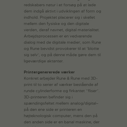
redskabers natur i et forsøg på at lade
dem indgå aktivt i udviklingen af form og
indhold. Projektet placerer sig i skellet
mellem den fysiske og den digitale
verden, deraf navnet, digital materialitet.
Arbejdsprocessen er en vedvarende
dialog med de digitale medier, som Rune
og Rune bevidst provokerer til at ’blotte
sig selv’, og på denne måde gøre dem til
ligeværdige aktanter.
Printergenererede værker
Konkret arbejder Rune & Rune med 3D-
print til to serier af værker bestående af
runde cylinderforme og firkantet ”fliser”.
3D-printeren befinder sig i
spændingsfeltet mellem analog/digital–
på den ene side er printeren en
højteknologisk computer, mens den på
den anden side er en banal maskine, der