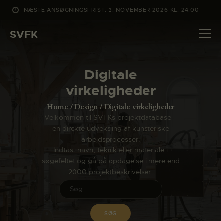
NÆSTE ANSØGNINGSFRIST: 2. NOVEMBER 2026 KL. 24:00
SVFK
SVFK
DET SKER
Digitale
PROJEKTER
virkeligheder
CHANNEL
Home
Design
Digitale virkeligheder
ANSØG
Velkommen til SVFKs projektdatabase –
en direkte udveksling af kunsteriske
OM SVFK
arbejdsprocesser.
ENGLISH
Indtast navn, teknik eller materiale i
søgefeltet og gå på opdagelse i mere end
2000 projektbeskrivelser.