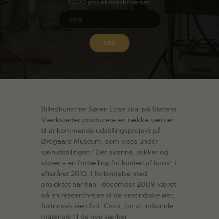
2000 projektbeskrivelser.
Billedkunstner Søren Lose skal på Statens
Værksteder producere en række værker
til et kommende udstillingsprojekt på
Øregaard Museum, som vises under
særudstillingen ”Det skønne, sukker og
slaver – en fortælling fra kanten af kaos” i
efteråret 2010, I forbindelse med
projektet har han i december 2009 været
på en researchrejse til de vestindiske øer,
fortrinsvis øen Sct. Croix, for at indsamle
materiale til de nye værker.