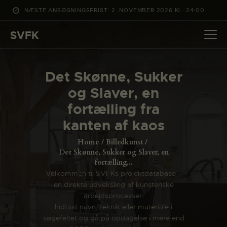
NÆSTE ANSØGNINGSFRIST: 2. NOVEMBER 2026 KL. 24:00
SVFK
SVFK
DET SKER
Det Skønne, Sukker
PROJEKTER
og Slaver, en
CHANNEL
fortælling fra
ANSØG
kanten af kaos
OM SVFK
Home
Billedkunst
ENGLISH
Det Skønne, Sukker og Slaver, en
fortælling...
Velkommen til SVFKs projektdatabase –
en direkte udveksling af kunsteriske
arbejdsprocesser.
Indtast navn, teknik eller materiale i
søgefeltet og gå på opdagelse i mere end