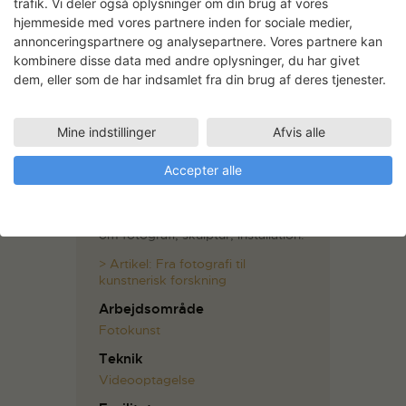
trafik. Vi deler også oplysninger om din brug af vores
hjemmeside med vores partnere inden for sociale medier,
annonceringspartnere og analysepartnere. Vores partnere kan
kombinere disse data med andre oplysninger, du har givet
dem, eller som de har indsamlet fra din brug af deres tjenester.
Mine indstillinger
Afvis alle
Søren Lose
Søren Lose er uddannet på
Accepter alle
Kunstakademiet i København i
2003.
Loses arbejde koncentrerer sig
om fotografi, skulptur, installation.
> Artikel: Fra fotografi til
kunstnerisk forskning
Arbejdsområde
Fotokunst
Teknik
Videooptagelse