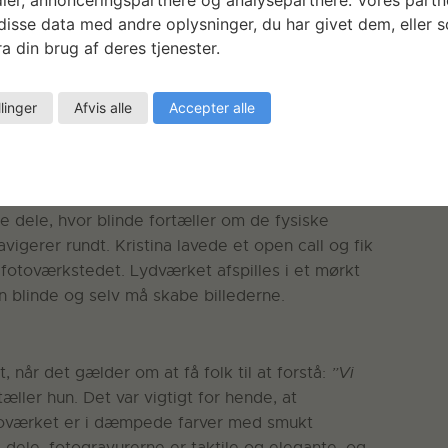
et fræset i birketræ på CNC-fræseren og senere
isse data med andre oplysninger, du har givet dem, eller 
bruges i en performance, som diskuterer ordsprog
a din brug af deres tjenester.
inder syn med lys og visdom og blindhed med
huskunstner på Blindeinstituttet og oplevede der,
llinger
Afvis alle
Accepter alle
nge blinde er. Hun har fået en blind væver til at
t, der siger:
If you stare at me luckily I don’t see
r jo ret fantastisk”
, siger Kristina med et smil.
r tilgængeligt for den blinde, ikke for den
re dele, hvor blinde fortæller om de fysiske
igerer rundt. Kristina lavede et open call og fik
i fotoværkstedet. Lydværket afspilles i et mørkt
 blinde og selv må skabe billederne.
, når det gælder om at få folk til at forstå:
”Vi
tæller hun. Det var vigtigt for hende, at
eoværket er i dæmpede farver med smukt
re dele, fotogravurerne er taktile og elegante, og