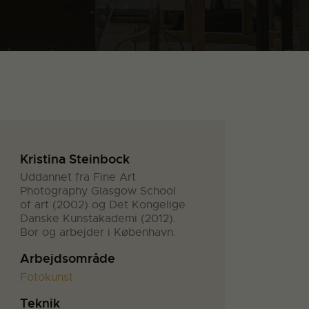
Kristina Steinbock
Uddannet fra Fine Art
Photography Glasgow School
of art (2002) og Det Kongelige
Danske Kunstakademi (2012).
Bor og arbejder i København.
Arbejdsområde
Fotokunst
Teknik