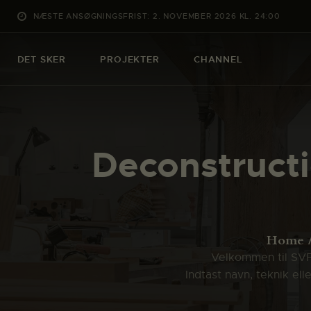
NÆSTE ANSØGNINGSFRIST: 2. NOVEMBER 2026 KL. 24:00
DET SKER
PROJEKTER
CHANNEL
Deconstructi
Home
Velkommen til SVFK
Indtast navn, teknik el