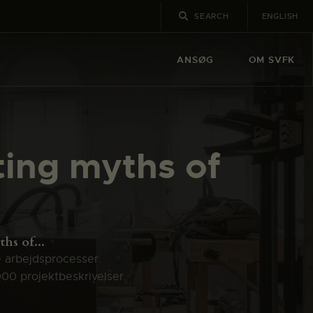
ENGLISH
ANSØG
OM SVFK
ting myths of
hs of...
e arbejdsprocesser.
000 projektbeskrivelser.