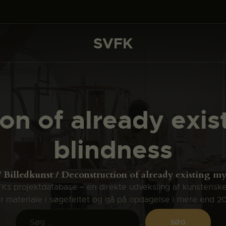
DET SKER
PROJEKTER
SVFK
SVFK
CHANNEL
ANSØG
on of already exis
OM SVFK
blindness
ENGLISH
Billedkunst
Deconstruction of already existing myt
s projektdatabase – en direkte udveksling af kunsterisk
ler materiale i søgefeltet og gå på opdagelse i mere end 2