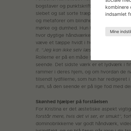
bogstaver og punktskrift, som hun har få
kombinere d
slebet og sat sorte træperler i. De skal 
indsamlet fr
og metaforer om blindhed, som ofte forb
mørke og dumhed. Hun har tidligere været 
Mine indsti
hvor dygtige håndværkere, især vævere, ma
væve et tæppe hvidt i hvidt med punktskrif
it
.
”Jeg kan ikke selv læse værket, og det e
Rollerne er på en måde byttet om, værket e
seende. Det sidste værk er et lydværk i fi
rammer i deres hjem, og om hvordan de nav
tilsendt lydfilerne, som hun har redigeret 
rum, så den seende er på lige fod med den
Skønhed hjælper på forståelsen
For Kristina er det æstetiske aspekt vigtigt
forstår mere, hvis det vi ser, er smukt”,
for
dominobrikkerne var godt håndværk, vid
lysindfald, og en blå farve går igen i de t