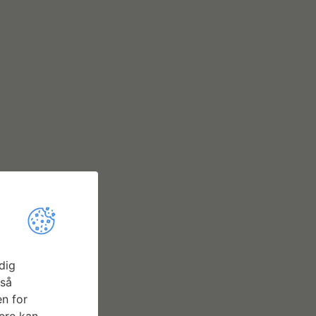
dig
gså
n for
ere kan