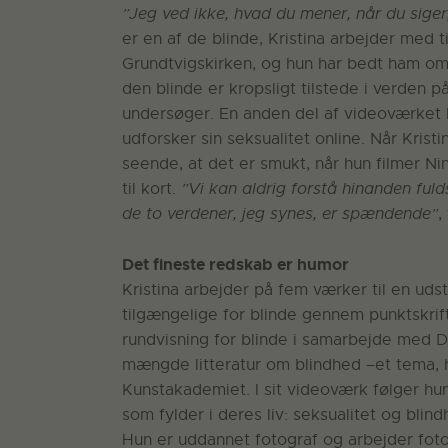
”Jeg ved ikke, hvad du mener, når du siger,
er en af de blinde, Kristina arbejder med t
Grundtvigskirken, og hun har bedt ham o
den blinde er kropsligt tilstede i verden på
undersøger. En anden del af videoværket 
udforsker sin seksualitet online. Når Krist
seende, at det er smukt, når hun filmer 
til kort.
”Vi kan aldrig forstå hinanden ful
de to verdener, jeg synes, er spændende”
,
Det fineste redskab er humor
Kristina arbejder på fem værker til en udst
tilgængelige for blinde gennem punktskrift
rundvisning for blinde i samarbejde med D
mængde litteratur om blindhed –et tema, h
Kunstakademiet. I sit videoværk følger hu
som fylder i deres liv: seksualitet og bli
Hun er uddannet fotograf og arbejder foto