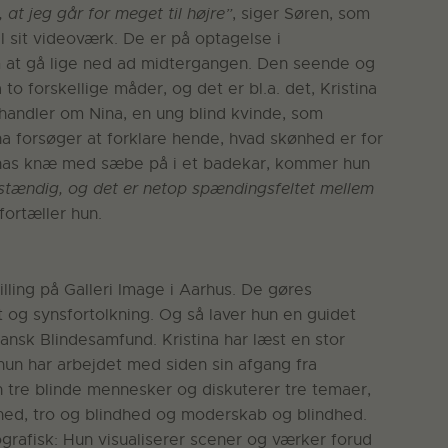
 at jeg går for meget til højre”
, siger Søren, som
il sit videoværk. De er på optagelse i
m at gå lige ned ad midtergangen. Den seende og
 to forskellige måder, og det er bl.a. det, Kristina
handler om Nina, en ung blind kvinde, som
ina forsøger at forklare hende, hvad skønhed er for
Ninas knæ med sæbe på i et badekar, kommer hun
dstændig, og det er netop spændingsfeltet mellem
 fortæller hun.
illing på Galleri Image i Aarhus. De gøres
 og synsfortolkning. Og så laver hun en guidet
ansk Blindesamfund. Kristina har læst en stor
un har arbejdet med siden sin afgang fra
n tre blinde mennesker og diskuterer tre temaer,
ndhed, tro og blindhed og moderskab og blindhed.
grafisk: Hun visualiserer scener og værker forud