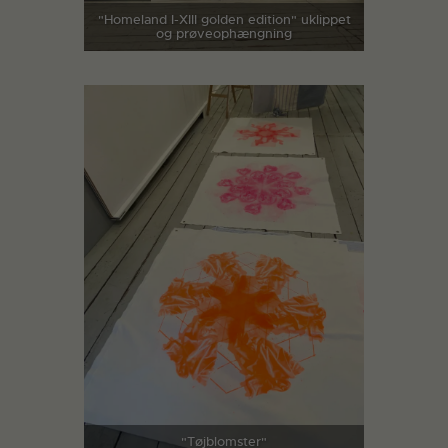
"Homeland I-XIII golden edition" uklippet
og prøveophængning
"Tøjblomster"