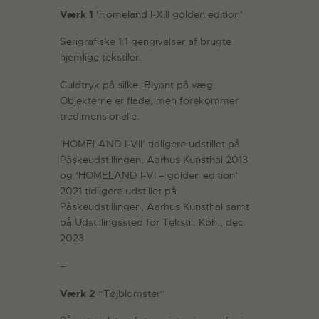
Værk 1
’Homeland I-XIII golden edition’
Serigrafiske 1:1 gengivelser af brugte
hjemlige tekstiler.
Guldtryk på silke. Blyant på væg.
Objekterne er flade, men forekommer
tredimensionelle.
’HOMELAND I-VII’ tidligere udstillet på
Påskeudstillingen, Aarhus Kunsthal 2013
og ’HOMELAND I-VI – golden edition’
2021 tidligere udstillet på
Påskeudstillingen, Aarhus Kunsthal samt
på Udstillingssted for Tekstil, Kbh., dec.
2023.
–
Værk 2
“Tøjblomster”