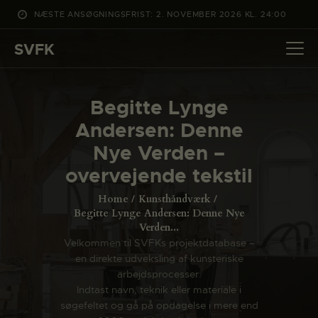
NÆSTE ANSØGNINGSFRIST: 2. NOVEMBER 2026 KL. 24:00
SVFK
SVFK
DET SKER
Begitte Lynge
PROJEKTER
Andersen: Denne
CHANNEL
Nye Verden –
ANSØG
overvejende tekstil
OM SVFK
Home
Kunsthåndværk
ENGLISH
Begitte Lynge Andersen: Denne Nye
Verden...
Velkommen til SVFKs projektdatabase –
en direkte udveksling af kunsteriske
arbejdsprocesser.
Indtast navn, teknik eller materiale i
søgefeltet og gå på opdagelse i mere end