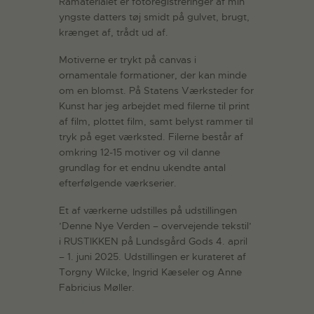
Råmaterialet er fotoregistreringer af min
yngste datters tøj smidt på gulvet, brugt,
krænget af, trådt ud af.
Motiverne er trykt på canvas i
ornamentale formationer, der kan minde
om en blomst. På Statens Værksteder for
Kunst har jeg arbejdet med filerne til print
af film, plottet film, samt belyst rammer til
tryk på eget værksted. Filerne består af
omkring 12-15 motiver og vil danne
grundlag for et endnu ukendte antal
efterfølgende værkserier.
Et af værkerne udstilles på udstillingen
’Denne Nye Verden – overvejende tekstil’
i RUSTIKKEN på Lundsgård Gods 4. april
– 1. juni 2025. Udstillingen er kurateret af
Torgny Wilcke, Ingrid Kæseler og Anne
Fabricius Møller.