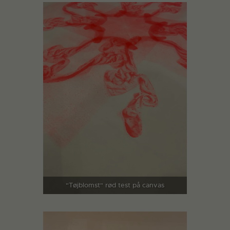
"Tøjblomst" rød test på canvas