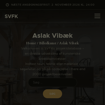
NÆSTE ANSØGNINGSFRIST: 2. NOVEMBER 2026 KL. 24:00
SVFK
SVFK
DET SKER
Aslak Vibæk
PROJEKTER
Home
Billedkunst
Aslak Vibæk
CHANNEL
Velkommen til SVFKs projektdatabase –
en direkte udveksling af kunsteriske
ANSØG
arbejdsprocesser.
OM SVFK
Indtast navn, teknik eller materiale i
søgefeltet og gå på opdagelse i mere end
ENGLISH
2000 projektbeskrivelser.