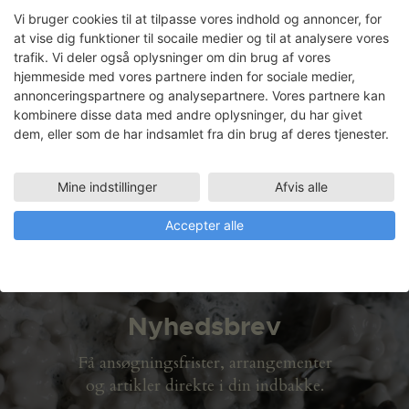
Vi bruger cookies til at tilpasse vores indhold og annoncer, for
at vise dig funktioner til socaile medier og til at analysere vores
trafik. Vi deler også oplysninger om din brug af vores
Aslak Vibæk
hjemmeside med vores partnere inden for sociale medier,
annonceringspartnere og analysepartnere. Vores partnere kan
Faciliteter
kombinere disse data med andre oplysninger, du har givet
METALVÆRKSTED
dem, eller som de har indsamlet fra din brug af deres tjenester.
03.05.2005
TRÆVÆRKSTED
Mine indstillinger
Afvis alle
03.05.2005 - 28.07.2005
Accepter alle
Nyhedsbrev
Få ansøgningsfrister, arrangementer
og artikler direkte i din indbakke.