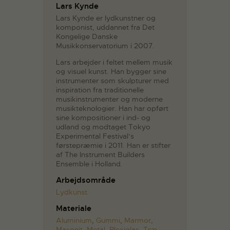
Lars Kynde
Lars Kynde er lydkunstner og
komponist, uddannet fra Det
Kongelige Danske
Musikkonservatorium i 2007.
Lars arbejder i feltet mellem musik
og visuel kunst. Han bygger sine
instrumenter som skulpturer med
inspiration fra traditionelle
musikinstrumenter og moderne
musikteknologier. Han har opført
sine kompositioner i ind- og
udland og modtaget Tokyo
Experimental Festival’s
førstepræmie i 2011. Han er stifter
af The Instrument Builders
Ensemble i Holland.
Arbejdsområde
Lydkunst
Materiale
Aluminium
,
Gummi
,
Marmor
,
Masonit
,
Metal
,
Plexiglas
,
Træ