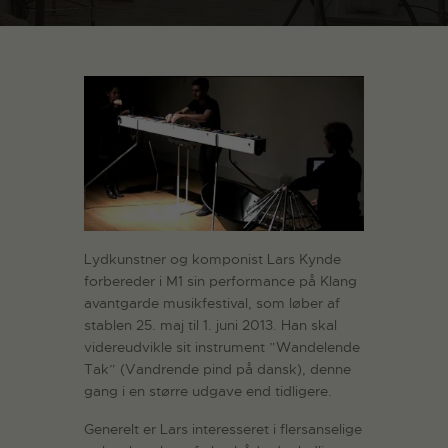
Lydkunstner og komponist Lars Kynde
forbereder i M1 sin performance på Klang
avantgarde musikfestival, som løber af
stablen 25. maj til 1. juni 2013. Han skal
videreudvikle sit instrument ”Wandelende
Tak” (Vandrende pind på dansk), denne
gang i en større udgave end tidligere.
Generelt er Lars interesseret i flersanselige