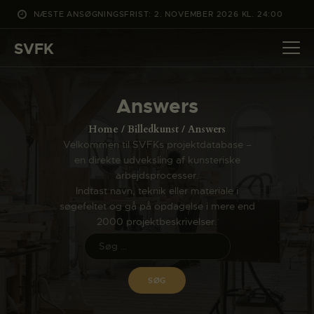
NÆSTE ANSØGNINGSFRIST: 2. NOVEMBER 2026 KL. 24:00
SVFK
SVFK
DET SKER
Answers
PROJEKTER
Home
Billedkunst
Answers
CHANNEL
Velkommen til SVFKs projektdatabase –
en direkte udveksling af kunsteriske
ANSØG
arbejdsprocesser.
OM SVFK
Indtast navn, teknik eller materiale i
søgefeltet og gå på opdagelse i mere end
ENGLISH
2000 projektbeskrivelser.