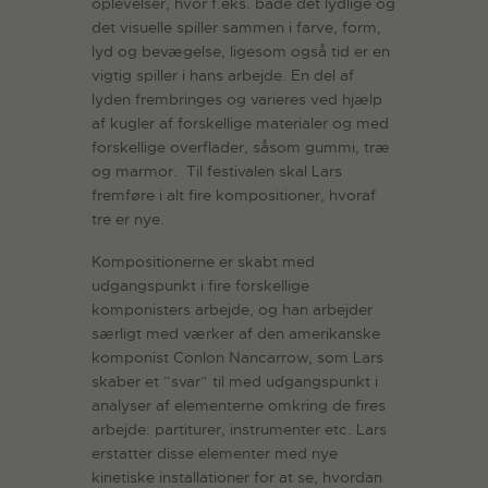
oplevelser, hvor f.eks. både det lydlige og
det visuelle spiller sammen i farve, form,
lyd og bevægelse, ligesom også tid er en
vigtig spiller i hans arbejde. En del af
lyden frembringes og varieres ved hjælp
af kugler af forskellige materialer og med
forskellige overflader, såsom gummi, træ
og marmor. Til festivalen skal Lars
fremføre i alt fire kompositioner, hvoraf
tre er nye.
Kompositionerne er skabt med
udgangspunkt i fire forskellige
komponisters arbejde, og han arbejder
særligt med værker af den amerikanske
komponist Conlon Nancarrow, som Lars
skaber et ”svar” til med udgangspunkt i
analyser af elementerne omkring de fires
arbejde: partiturer, instrumenter etc. Lars
erstatter disse elementer med nye
kinetiske installationer for at se, hvordan