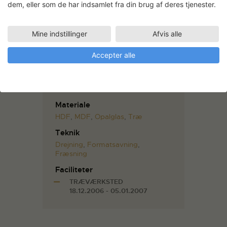
Mare
dem, eller som de har indsamlet fra din brug af deres tjenester.
Mine indstillinger
Afvis alle
Sophia Kalkau
Accepter alle
Dimitteret fra Det Kgl. Danske
Kunstakademi som billedkunstner
og cand. phil i kunstteori 1996.
Udøvende billedkunstner.
Materiale
HDF
,
MDF
,
Opalglas
,
Træ
Teknik
Drejning
,
Formatsavning
,
Fræsning
Faciliteter
TRÆVÆRKSTED
18.12.2006 - 05.01.2007