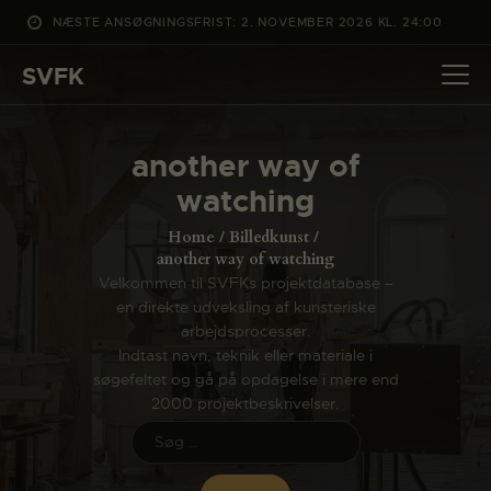
NÆSTE ANSØGNINGSFRIST: 2. NOVEMBER 2026 KL. 24:00
SVFK
SVFK
DET SKER
another way of
PROJEKTER
watching
CHANNEL
Home
Billedkunst
ANSØG
another way of watching
Velkommen til SVFKs projektdatabase –
OM SVFK
en direkte udveksling af kunsteriske
ENGLISH
arbejdsprocesser.
Indtast navn, teknik eller materiale i
søgefeltet og gå på opdagelse i mere end
2000 projektbeskrivelser.