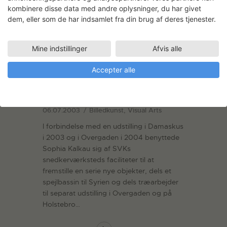
kombinere disse data med andre oplysninger, du har givet
dem, eller som de har indsamlet fra din brug af deres tjenester.
Mine indstillinger
Afvis alle
Accepter alle
Spejlbassin & Snow Drops
06.07.2003
Billedkunst, Visual Arts
I forbindelse med en udstilling i Damaskus
i 2003 og i Overgaden i 2004 benyttede
Sophia Kalkau sig af SVKs
snedkerværksteds faciliteter til at
fremstille en serie nye objekter, dels et
spejlbassin til Syrien og dels træarbejder
til separat udstilling i Overgaden og på
Holstebro…