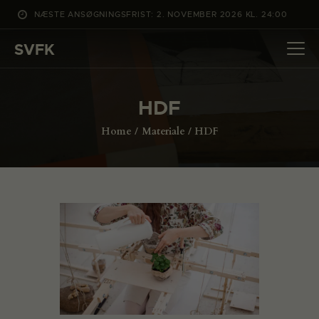
NÆSTE ANSØGNINGSFRIST: 2. NOVEMBER 2026 KL. 24:00
SVFK
SVFK
DET SKER
HDF
PROJEKTER
Home
Materiale
HDF
CHANNEL
ANSØG
OM SVFK
ENGLISH