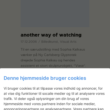
another way of watching
17.12.2006
Billedkunst, Visual Arts
Til en særudstilling med Sophia Kalkaus
værker på Ny Carlsberg Glyptotek
drejede Sophia Kalkau og hendes
assistent et stort skulpturobjekt, "Vase".
Objektets afsæt var kroppen, rummet og
historien.
Denne hjemmeside bruger cookies
Vi bruger cookies til at tilpasse vores indhold og annoncer, for
READ MORE
at vise dig funktioner til socaile medier og til at analysere vores
trafik. Vi deler også oplysninger om din brug af vores
hjemmeside med vores partnere inden for sociale medier,
annonceringspartnere og analysepartnere. Vores partnere kan