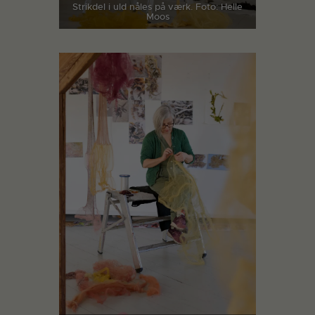
Strikdel i uld nåles på værk. Foto: Helle
Moos