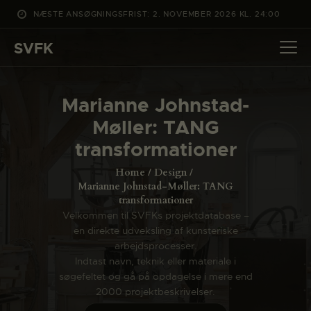
NÆSTE ANSØGNINGSFRIST: 2. NOVEMBER 2026 KL. 24:00
SVFK
SVFK
DET SKER
Marianne Johnstad-
PROJEKTER
Møller: TANG
CHANNEL
transformationer
ANSØG
Home
Design
OM SVFK
Marianne Johnstad-Møller: TANG
transformationer
ENGLISH
Velkommen til SVFKs projektdatabase –
en direkte udveksling af kunsteriske
arbejdsprocesser.
Indtast navn, teknik eller materiale i
søgefeltet og gå på opdagelse i mere end
2000 projektbeskrivelser.