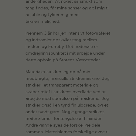
åndeligheden. At noget så smukt som
tang findes, får mine sanser og alt i mig til
at juble og fylder mig med
taknemmelighed.
Igennem 3 år har jeg intensivt fotograferet
og indsamlet opskyllet tang mellem
Løkken og Furreby. Det materiale er
omdrejningspunktet i mit arbejde under
dette ophold på Statens Værksteder.
Materialet strikker jeg op på min
medbragte, manuelle strikkemaskine. Jeg
strikker i et transparent materiale og
skaber relief i strikkens overflade ved at
arbejde med størrelsen på maskerne. Jeg
strikker også i en tynd fin uldcrepe, og et
andet tyndt garn. Nogle gange strikkes
materialerne i forlængelse af hinanden.
Andre gange syes de forskellige dele
sammen. Materialernes forskellige evne til