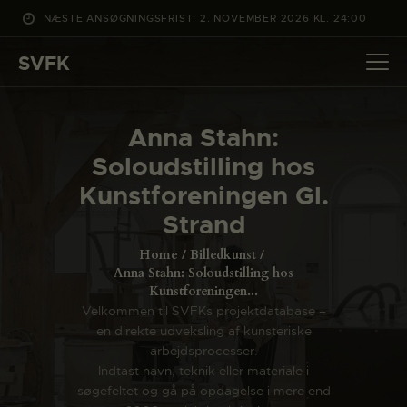
NÆSTE ANSØGNINGSFRIST: 2. NOVEMBER 2026 KL. 24:00
SVFK
SVFK
DET SKER
Anna Stahn:
PROJEKTER
Soloudstilling hos
CHANNEL
Kunstforeningen Gl.
ANSØG
Strand
OM SVFK
Home
Billedkunst
ENGLISH
Anna Stahn: Soloudstilling hos
Kunstforeningen...
Velkommen til SVFKs projektdatabase –
en direkte udveksling af kunsteriske
arbejdsprocesser.
Indtast navn, teknik eller materiale i
søgefeltet og gå på opdagelse i mere end