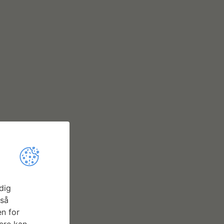
dig
gså
n for
ere kan