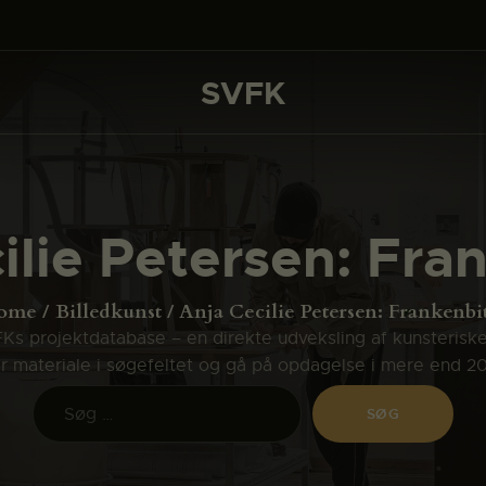
DET SKER
PROJEKTER
SVFK
SVFK
CHANNEL
ANSØG
ilie Petersen: Fra
OM SVFK
ENGLISH
ome
Billedkunst
Anja Cecilie Petersen: Frankenbi
s projektdatabase – en direkte udveksling af kunsterisk
ler materiale i søgefeltet og gå på opdagelse i mere end 2