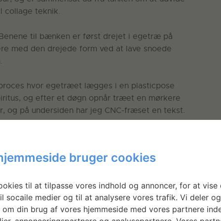
l collage teknik.
Benene til bænken er først drejet i egetræ på
ere med den drejede form ved at lave snoede
.
 proces hvor egetræet lægges i en plasticpose
ritus, og efter et døgn opnår træet en mørkere
r, og på undersiden har jeg CNC-fræset en tekst.
yet gardiner til udstillingen.
hjemmeside bruger cookies
okies til at tilpasse vores indhold og annoncer, for at vise 
il socaile medier og til at analysere vores trafik. Vi deler o
 om din brug af vores hjemmeside med vores partnere inde
ier, annonceringspartnere og analysepartnere. Vores partn