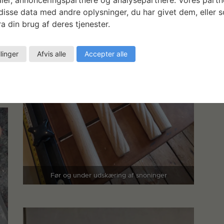
isse data med andre oplysninger, du har givet dem, eller 
a din brug af deres tjenester.
llinger
Afvis alle
Accepter alle
Før og under udskæring af snoninger