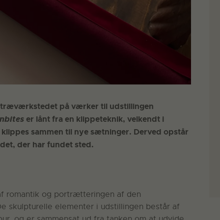
g træværkstedet på værker til udstillingen
nbites
er lånt fra en klippeteknik, velkendt i
ger klippes sammen til nye sætninger. Derved opstår
det, der har fundet sted.
af romantik og portrætteringen af den
De skulpturelle elementer i udstillingen består af
our, og er sammensat ud fra tanken om at udvide