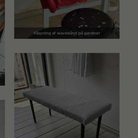
Påsyning af wavebånd på gardiner