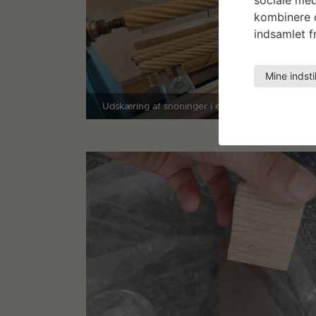
kombinere d
indsamlet fr
Mine indsti
Udskæring af snoninger i egetræ på drejebænk