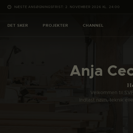
NÆSTE ANSØGNINGSFRIST: 2. NOVEMBER 2026 KL. 24:00
DET SKER
PROJEKTER
CHANNEL
Anja Cec
H
Velkommen til SVFK
Indtast navn, teknik el