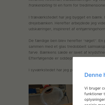
frankenbiting
til en form for tredimensione
I træværkstedet har jeg bygget en bænk. 
drejebænken. Herefter arbejdede jeg vid
udskæringer, inspireret af enhjørningehorn
De færdige ben blev herefter “røget”. En
sammen med et glas tredobbelt salmiakspi
farve. Bænkens sæde er lavet af krydsfine
Efterfølgende er siddepladen bejdset.
I syværkstedet har jeg polstret bænken og s
Denne 
Vi bruger co
funktioner t
oplysninger
sociale med