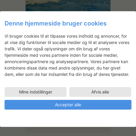
Denne hjemmeside bruger cookies
Johanne Foss: Videreudvikling
af mit grafiske værk
Vi bruger cookies til at tilpasse vores indhold og annoncer, for
at vise dig funktioner til socaile medier og til at analysere vores
trafik. Vi deler også oplysninger om din brug af vores
hjemmeside med vores partnere inden for sociale medier,
annonceringspartnere og analysepartnere. Vores partnere kan
Anders Malmberg
kombinere disse data med andre oplysninger, du har givet
dem, eller som de har indsamlet fra din brug af deres tjenester.
Arbejdsområde
Billedkunst
Mine indstillinger
Afvis alle
Faciliteter
Accepter alle
FOTOVÆRKSTED LILLE
18.05.2026 - 29.05.2026