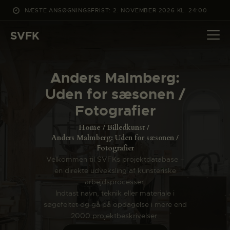
NÆSTE ANSØGNINGSFRIST: 2. NOVEMBER 2026 KL. 24:00
SVFK
SVFK
DET SKER
Anders Malmberg:
PROJEKTER
Uden for sæsonen /
CHANNEL
Fotografier
ANSØG
Home
Billedkunst
OM SVFK
Anders Malmberg: Uden for sæsonen /
Fotografier
ENGLISH
Velkommen til SVFKs projektdatabase –
en direkte udveksling af kunsteriske
arbejdsprocesser.
Indtast navn, teknik eller materiale i
søgefeltet og gå på opdagelse i mere end
2000 projektbeskrivelser.