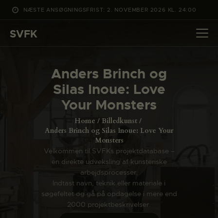
NÆSTE ANSØGNINGSFRIST: 2. NOVEMBER 2026 KL. 24:00
SVFK
SVFK
DET SKER
Anders Brinch og
PROJEKTER
Silas Inoue: Love
CHANNEL
Your Monsters
ANSØG
Home
Billedkunst
OM SVFK
Anders Brinch og Silas Inoue: Love Your
Monsters
ENGLISH
Velkommen til SVFKs projektdatabase –
en direkte udveksling af kunsteriske
arbejdsprocesser.
Indtast navn, teknik eller materiale i
søgefeltet og gå på opdagelse i mere end
2000 projektbeskrivelser.