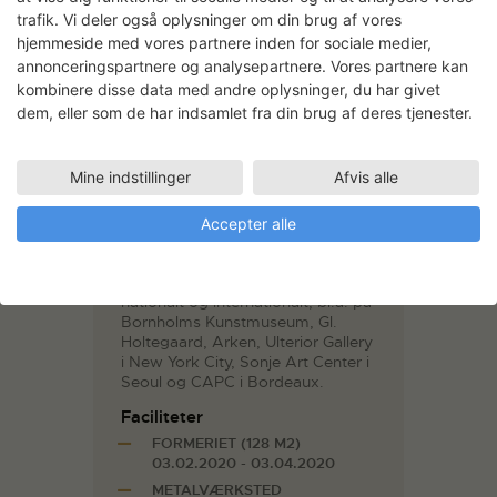
størrelsesforhold og valg af
trafik. Vi deler også oplysninger om din brug af vores
materialer og medier. Med en
hjemmeside med vores partnere inden for sociale medier,
tilgang til naturen og
annonceringspartnere og analysepartnere. Vores partnere kan
naturvidenskaben, der er ladet
med humor, umiddelbarhed og
kombinere disse data med andre oplysninger, du har givet
intuition, skaber han skulpturer,
dem, eller som de har indsamlet fra din brug af deres tjenester.
tegninger og levende
mikrokosmosser, som bevæger
sig mellem det minutiøse og det
Mine indstillinger
Afvis alle
monstrøse, det traditionelle og det
ukonventionelle.
Accepter alle
Inoue er uddannet på Det
Kongelige Akademi – Design.
Hans værker er blevet vist både
nationalt og internationalt, bl.a. på
Bornholms Kunstmuseum, Gl.
Holtegaard, Arken, Ulterior Gallery
i New York City, Sonje Art Center i
Seoul og CAPC i Bordeaux.
Faciliteter
FORMERIET (128 M2)
03.02.2020 - 03.04.2020
METALVÆRKSTED