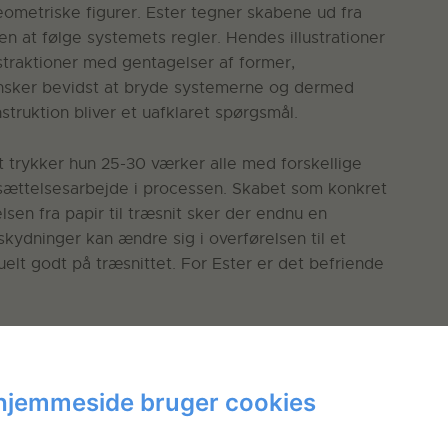
ometriske figurer. Ester tegner skabene ud fra
n at følge systemets regler. Hendes illustrationer
straktioner med gentagelser af former,
ønsker bevidst at bryde systemerne og dermed
truktion bliver et uafklaret spørgsmål.
alt trykker hun 25-30 værker alle med forskellige
rsættelsesarbejde i processen. Skabet som konkret
lsen fra papir til træsnit sker der endnu en
skydninger kan ændre sig i overførelsen til et
elt godt på træsnittet. For Ester er det befriende
ger bevidst at arbejde med hårdt træ, for at
r arbejdet med sorte og grå trætryk, men til dette
farver. Brun er en organisk og varm farve, der
hjemmeside bruger cookies
ræet.