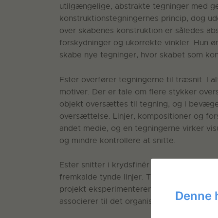
utilgængelige, abstrakte tegninger med ge
konstruktionstegningernes princip, dog ude
over skabenes konstruktion er således ab
forskydninger og ukorrekte vinkler. Hun 
skabe nye tegninger, hvor skabet som kons
Ester overfører tegningerne til træsnit. I 
motiver. Der er tale om flere stykker ove
objekt oversættes til tegning, og i bevæge
oversættelse. Linjer, kompositioner og for
andet medie, og en tegningerne virker visu
og mindre kontrollere at snitte.
Ester snitter i krydsfinér af birk. Hun væl
fremkalde tynde linjer. Tidligere har Este
projekt eksperimenterer hun med brunlige 
Denne 
associerer til det organiske, kroppen og t