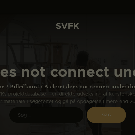
DET SKER
PROJEKTER
SVFK
SVFK
CHANNEL
ANSØG
oes not connect un
OM SVFK
ENGLISH
me
Billedkunst
A closet does not connect under th
s projektdatabase – en direkte udveksling af kunsterisk
ler materiale i søgefeltet og gå på opdagelse i mere end 2