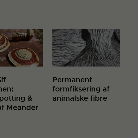
if
Permanent
hen:
formfiksering af
potting &
animalske fibre
of Meander