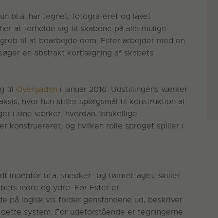
n bl.a. har tegnet, fotograferet og lavet
her at forholde sig til skabene på alle mulige
greb til at bearbejde dem. Ester arbejder med en
g søger en abstrakt kortlægning af skabets
g til
Overgaden
i januar 2016. Udstillingens værker
ksis, hvor hun stiller spørgsmål til konstruktion af
ger i sine værker, hvordan forskellige
konstruereret, og hvilken rolle sproget spiller i
t indenfor bl.a. snedker- og tømrerfaget, skiller
bets indre og ydre. For Ester er
de på logisk vis folder genstandene ud, beskriver
r dette system. For udeforstående er tegningerne