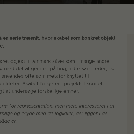
å en serie træsnit, hvor skabet som konkret objekt
e.
nkret objekt. I Danmark såvel som i mange andre
ing med det at gemme på ting, indre sandheder, og
t anvendes ofte som metafor knyttet til
dentiteter. Skabet fungerer i projektet som et
igt at undersøge forskellige emner:
form for repræsentation, men mere interesseret i at
øge og bryde med de logikker, der ligger i de
måde er.”