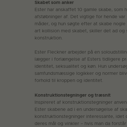
Skabet som anker
Ester har anskaffet 10 gamle skabe, som hu
afstøbninger af. Det vigtige for hende var 
måder, og hun søgte efter at skabe nogle 
art kollision med skabet, skiller det ad o
konstruktion.
Ester Fleckner arbejder på en soloudstillin
lægger i forlængelse af Esters tidligere pra
identitet, seksualitet og køn. Hun undersø
samfundsmæssige logikker og normer bliver 
forhold til kroppen og identitet.
Konstruktionstegninger og træsnit
Inspireret af konstruktionstegninger anvend
Ester skabene ad i en undersøgelse af ska
konstruktionstegninger interessante, idet 
deres mål og vinkler – hvis man da forstå