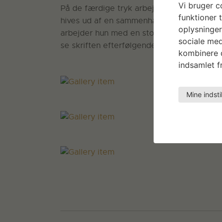
Vi bruger co
På de færdige tryk arbejder Ester med ty
funktioner t
hives ud af en sammenhæng og får ny bety
oplysninger
arbejder hun med en stor del transparens i 
sociale med
se skriften efterfølgende.
kombinere d
indsamlet fr
Mine indsti