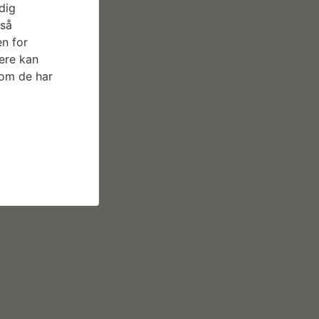
dig
gså
n for
ere kan
som de har