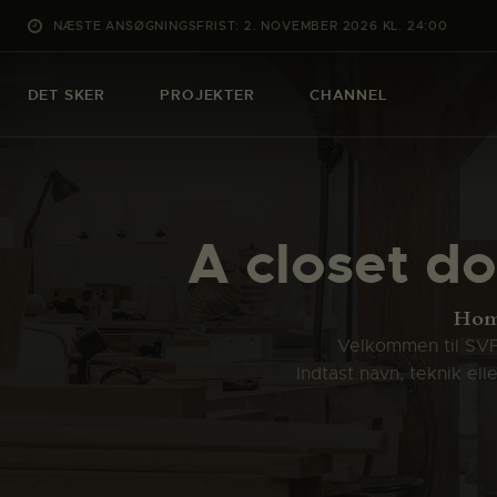
NÆSTE ANSØGNINGSFRIST: 2. NOVEMBER 2026 KL. 24:00
DET SKER
PROJEKTER
CHANNEL
A closet d
Ho
Velkommen til SVFK
Indtast navn, teknik el