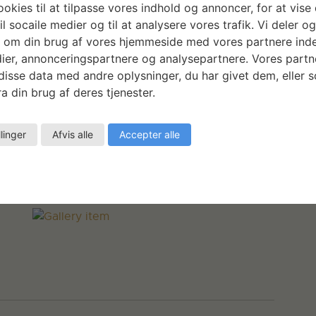
okies til at tilpasse vores indhold og annoncer, for at vise 
pografi. Fragmenter af sætninger og spørgsmål
il socaile medier og til at analysere vores trafik. Vi deler o
dning, idet de indtræder på træsnittene. Derfor
 om din brug af vores hjemmeside med vores partnere inde
trykfarven, da det ellers ikke vil være muligt at
ier, annonceringspartnere og analysepartnere. Vores partn
isse data med andre oplysninger, du har givet dem, eller 
a din brug af deres tjenester.
llinger
Afvis alle
Accepter alle