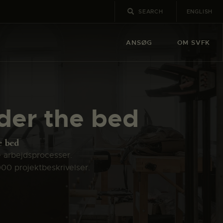
ENGLISH
ANSØG
OM SVFK
der the bed
e bed
e arbejdsprocesser.
000 projektbeskrivelser.