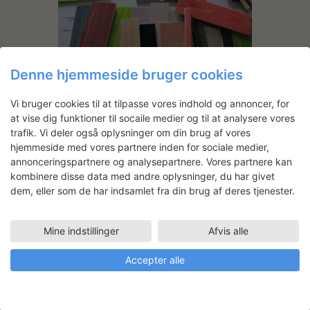
Denne hjemmeside bruger cookies
Kakkelbord
Vi bruger cookies til at tilpasse vores indhold og annoncer, for
På SVK arbejder tekstildesigner
at vise dig funktioner til socaile medier og til at analysere vores
Margrethe Odgaard på at udvikle kakler til
trafik. Vi deler også oplysninger om din brug af vores
en prototype på en moderne fortolkning
hjemmeside med vores partnere inden for sociale medier,
af et kakkelbord. Et kakkelbord kendes
annonceringspartnere og analysepartnere. Vores partnere kan
typisk som et lille sofabord, hvis
kombinere disse data med andre oplysninger, du har givet
bordplade består af keramik-kakler.
dem, eller som de har indsamlet fra din brug af deres tjenester.
Margrethes idé er, at kaklerne skal kunne
vendes og samles på forskellige…
Læs
mere
Mine indstillinger
Afvis alle
LÆS MERE
Accepter alle