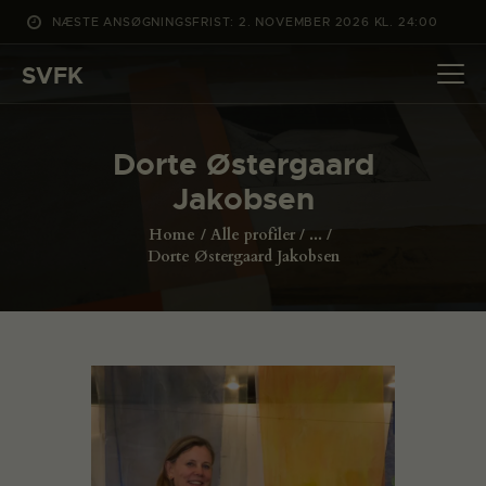
NÆSTE ANSØGNINGSFRIST: 2. NOVEMBER 2026 KL. 24:00
SVFK
SVFK
DET SKER
Dorte Østergaard
PROJEKTER
Jakobsen
CHANNEL
Home
Alle profiler
...
ANSØG
Dorte Østergaard Jakobsen
OM SVFK
ENGLISH