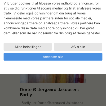
bLoT, der kan opleves i Officinet frem til
Vi bruger cookies til at tilpasse vores indhold og annoncer, for
den 3. marts. Mellem transparente
at vise dig funktioner til socaile medier og til at analysere vores
tekstiler, der hænger ned fra loftet kan
trafik. Vi deler også oplysninger om din brug af vores
publikum lægge sig på puder på gulvet,
hjemmeside med vores partnere inden for sociale medier,
lytte til musik og forsvinde væk…
Læs
annonceringspartnere og analysepartnere. Vores partnere kan
mere
kombinere disse data med andre oplysninger, du har givet
dem, eller som de har indsamlet fra din brug af deres tjenester.
LÆS MERE
Mine indstillinger
Afvis alle
Accepter alle
Dorte Østergaard Jakobsen:
Barfly
”Barfly” er Dorte Østergaard Jakobsens