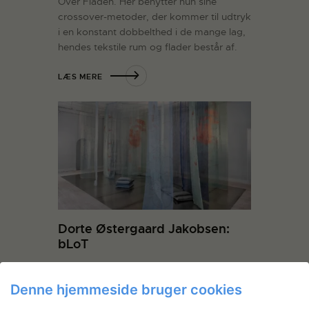
Over Fladen. Her benytter hun sine
crossover-metoder, der kommer til udtryk
i en konstant dobbelthed i de mange lag,
hendes tekstile rum og flader består af.
LÆS MERE
Dorte Østergaard Jakobsen:
bLoT
Tekstilkunstner Dorte Østergaard
Jakobsen har på Statens Værksteder
Denne hjemmeside bruger cookies
arbejdet på den sanselige totalinstallation