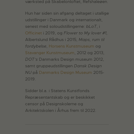
værksted på Skabelonloftet, Refshaleøen.
Hun har siden sin afgang deltaget i utallige
udstillinger i Danmark og internationalt,
senest med soloudstillingerne:
bLoT
, i
Officinet
i 2019, og
Flower to My lover #1,
Albertslund Rådhus i 2015,
Maps, rum til
fordybelse
,
Horsens Kunstmuseum
og
Stavanger Kunstmuseum
, 2012 og 2013,
DOT’s
Danmarks Design museum 2012,
samt gruppeudstillingen
Dansk Design
NU
på
Danmarks Design Museum
2015-
2019.
Sidder bl.a. i Statens Kunstfonds
Repræsentantskab og er beskikket
censor på Designskolerne og
Arkitektskolen i Århus frem til 2022.