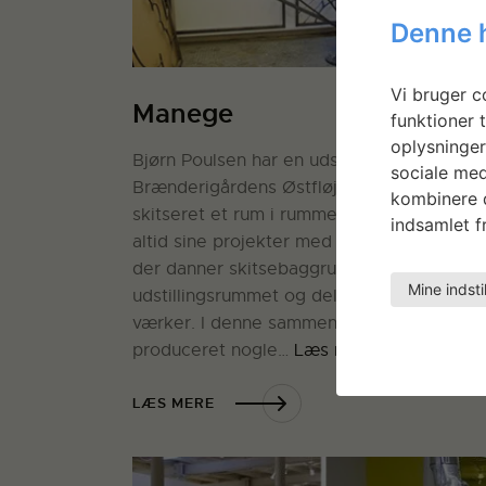
Denne 
Vi bruger co
Manege
funktioner t
oplysninger
Bjørn Poulsen har en udstilling i Kunsthal
sociale med
Brænderigårdens Østfløj og har til den
kombinere d
skitseret et rum i rummet. Bjørn begynder
indsamlet fr
altid sine projekter med udførlige tegninge
der danner skitsebaggrund dels for
Mine indsti
udstillingsrummet og dels for de enkelte
værker. I denne sammenhæng har han
produceret nogle…
Læs mere
LÆS MERE