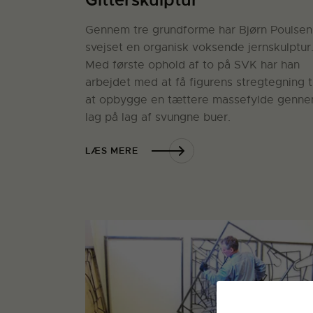
Gennem tre grundforme har Bjørn Poulsen
svejset en organisk voksende jernskulptur
Med første ophold af to på SVK har han
arbejdet med at få figurens stregtegning ti
at opbygge en tættere massefylde genn
lag på lag af svungne buer.
LÆS MERE