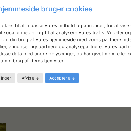
Skulpturparken Veksølund og i Umedalen i
Sk
hjemmeside bruger cookies
Umeå, Sverige. Skulpturerne bliver udført i
Um
rustfrit stål i store formater og kommer både
ru
til at indeholde en større arkitektonisk del
ti
okies til at tilpasse vores indhold og annoncer, for at vise 
såvel som en mindre kropslig del.
så
il socaile medier og til at analysere vores trafik. Vi deler o
 om din brug af vores hjemmeside med vores partnere inde
LÆS MERE
LÆ
ier, annonceringspartnere og analysepartnere. Vores partn
isse data med andre oplysninger, du har givet dem, eller 
a din brug af deres tjenester.
r,
llinger
Afvis alle
Accepter alle