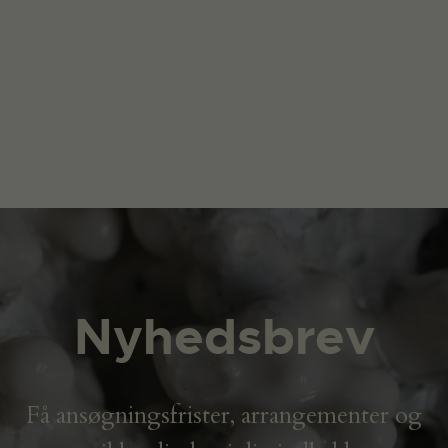
Nyhedsbrev
Få ansøgningsfrister, arrangementer og