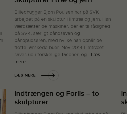
Billedhugger Bjørn Poulsen har på SVK
.
arbejdet på en skulptur i limtræ og jern. Han
værdsætter de maskiner, der er til rådighed
l
på SVK, særligt båndsaven og
em
båndpudseren, med hvilke han opnår de
flotte, ønskede buer. Nov. 2014 Limtræet
saves ud i forskellige faconer, og…
Læs
mere
LÆS MERE
Indtrængen og Forlis – to
I
skulpturer
s
Billedhugger Bjørn Poulsen skal arbejde på
Bi
to skulpturer til udstilling i henholdsvis
to