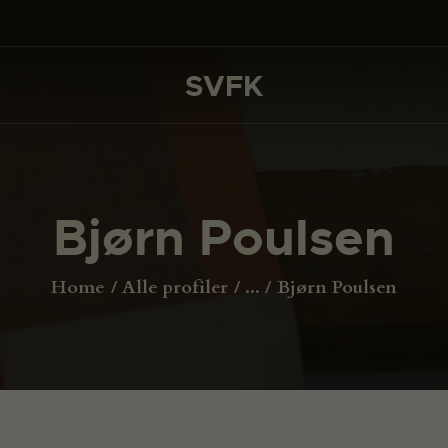
DET SKER
PROJEKTER
SVFK
SVFK
CHANNEL
ANSØG
Bjørn Poulsen
OM SVFK
ENGLISH
Home
Alle profiler
...
Bjørn Poulsen