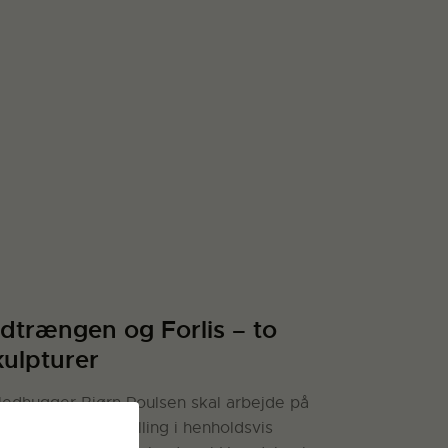
ndtrængen og Forlis – to
kulpturer
lledhugger Bjørn Poulsen skal arbejde på
 skulpturer til udstilling i henholdsvis