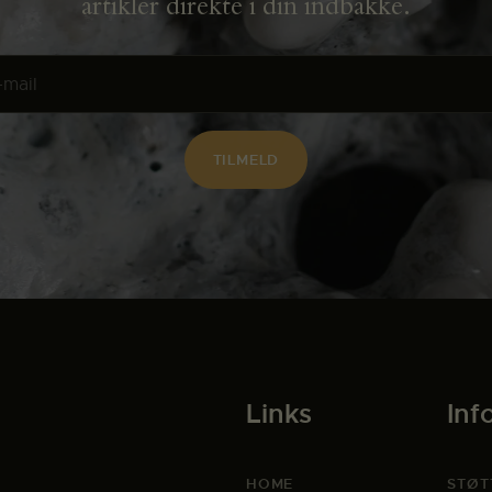
artikler direkte i din indbakke.
Links
Inf
HOME
STØT