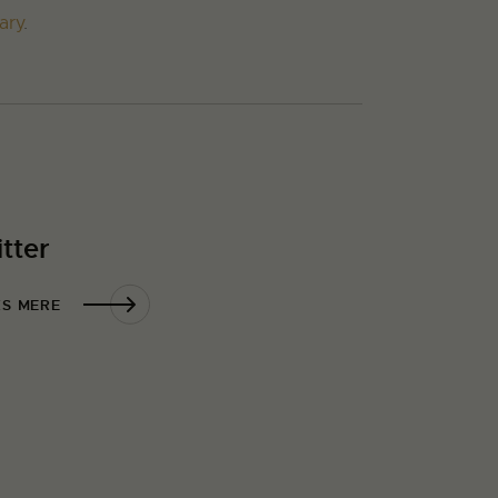
ary
.
itter
S MERE