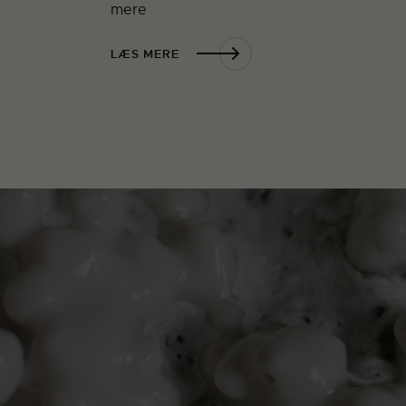
mere
LÆS MERE