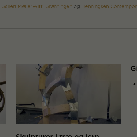
,
Galleri MøllerWitt
,
Grønningen
og
Henningsen Contempor
G
LÆ
Skulpturer i træ og jern