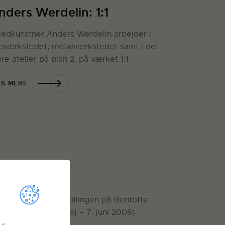
nders Werdelin: 1:1
lledkunstner Anders Werdelin arbejder i
æværkstedet, metalværkstedet samt i det
ore atelier på plan 2, på værket 1:1.
S MERE
D-hus
ulptur til Traneudstillingen på Gentofte
vedbibliotek (9. maj – 7. juni 2008)