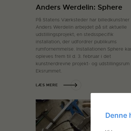
Anders Werdelin: Sphere
På Statens Værksteder har billedkunstner
Anders Werdelin arbejdet på sit aktuelle
udstillingsprojekt; en stedsspecifik
installation, der udfordrer publikums
rumfornemmelse. Installationen Sphere ka
opleves frem til d. 3. februar i det
kunstnerdrevne projekt- og udstillingsrum
Eksrummet.
LÆS MERE
Denne 