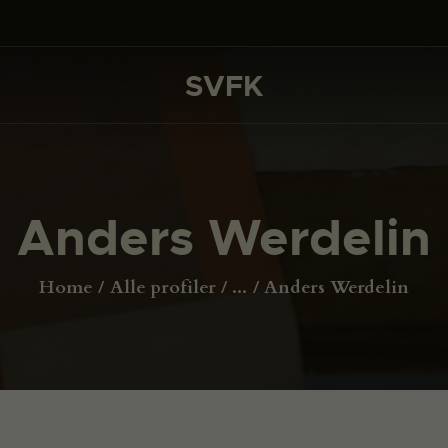
DET SKER
PROJEKTER
SVFK
SVFK
CHANNEL
ANSØG
Anders Werdelin
OM SVFK
ENGLISH
Home
Alle profiler
...
Anders Werdelin