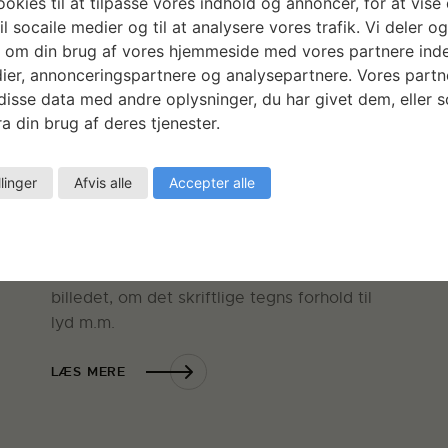
okies til at tilpasse vores indhold og annoncer, for at vise 
LÆ
il socaile medier og til at analysere vores trafik. Vi deler o
 om din brug af vores hjemmeside med vores partnere inde
ier, annonceringspartnere og analysepartnere. Vores partn
isse data med andre oplysninger, du har givet dem, eller 
a din brug af deres tjenester.
I’m All Ears
på
Anders Werdelins hensigt med opholdet på
llinger
Afvis alle
Accepter alle
SVK er at producere værker til en
e.
separatudstilling på Møstings Hus 18. nov. –
19. dec. 2011. Udstillingens tema kredser om
det at høre, om det talte sprogs forhold til
billedet, om det skriftlige tegns forhold til
lyd m.m.
LÆS MERE