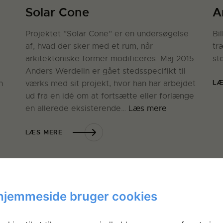
Solar Cone
A
Projektet ”Solar Cone” er en undersøgelse
Bi
af, hvad der sker med et rum, når
tr
arkitektoniske former modificeres. Maj 2015
st
Anders Werdelin er gået stedsspecifikt til
LÆ
n
værks med sit projekt, hvor han har arbejdet
ud fra en idé om at fortsætte eller forlænge
en allerede eksisterende…
Læs mere
LÆS MERE
I
hjemmeside bruger cookies
Sk
Ho