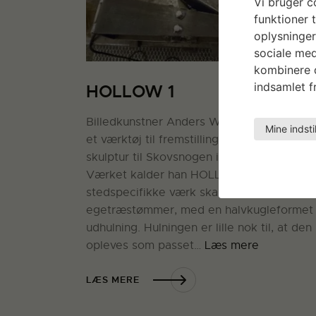
Vi bruger co
funktioner t
oplysninger
sociale med
kombinere d
indsamlet fr
HOLLOW 1
Billedkunstner Anders Werdelin arbejder 
Mine indsti
et værktøj til fremstilling af en land art-
skulptur til Skovsnogen i Herning Kommun
Værket kalder han HOLLOW 1. Det
stedspecifikke værk skabes af en stabel
egetræstømmer, med en halvkugleformet
udhulning. Hulningen er lille nok til, at den
opleves som passet…
Læs mere
LÆS MERE