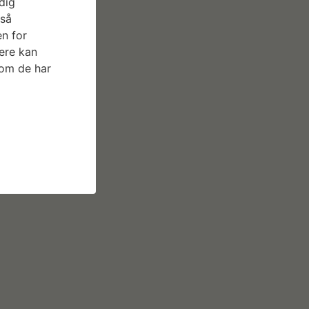
dig
S MERE
gså
n for
ere kan
som de har