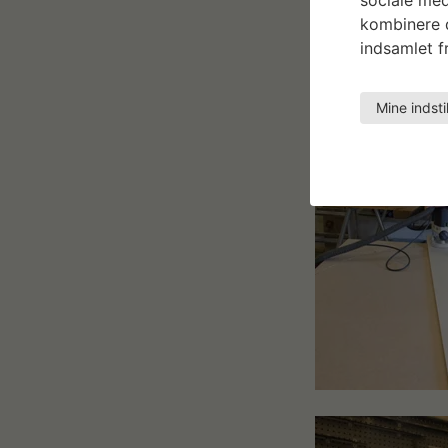
efteråret på en u
kombinere d
indsamlet fr
> Ann Louise Ove
Mine indsti