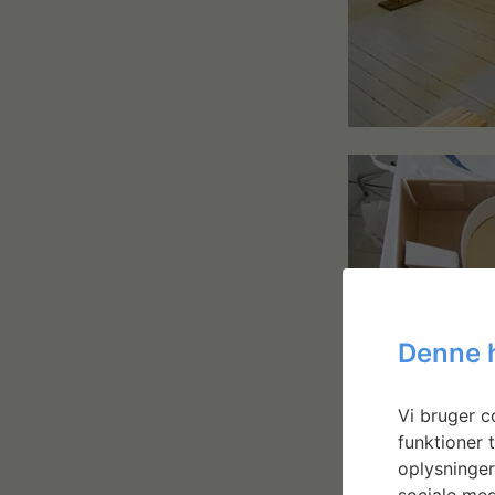
Denne 
Vi bruger co
funktioner t
oplysninger
Billedkunstner A
sociale med