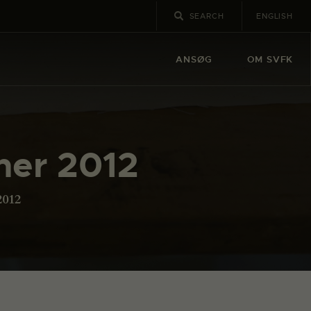
ENGLISH
ANSØG
OM SVFK
mer 2012
2012