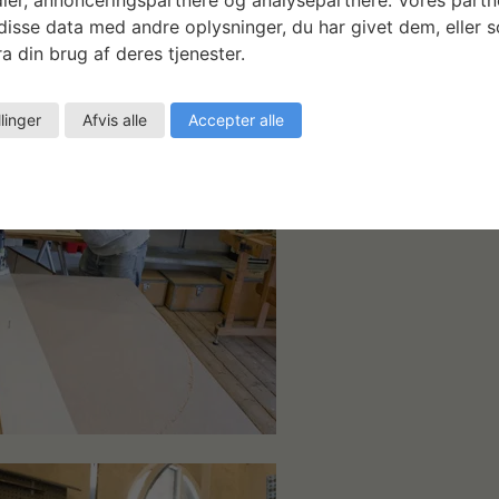
dstilling til Møstings Hus på Frederiksberg.
isse data med andre oplysninger, du har givet dem, eller 
a din brug af deres tjenester.
rgaard: ‘No Other Way’
llinger
Afvis alle
Accepter alle