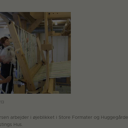
13
sen arbejder i øjeblikket i Store Formater og Huggegård
østings Hus.