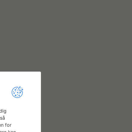
dig
gså
n for
 det meste af
ere kan