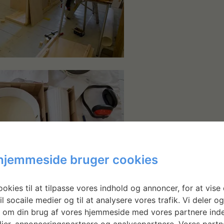
hjemmeside bruger cookies
okies til at tilpasse vores indhold og annoncer, for at vise 
il socaile medier og til at analysere vores trafik. Vi deler o
 om din brug af vores hjemmeside med vores partnere inde
nn Louise Overgaard Andersen arbejder sommeren over og
ier, annonceringspartnere og analysepartnere. Vores partn