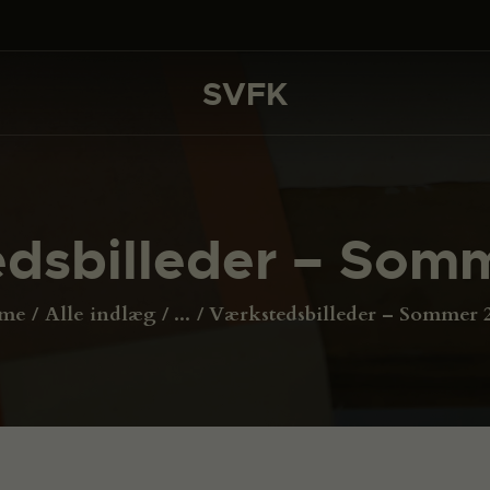
DET SKER
PROJEKTER
SVFK
SVFK
CHANNEL
ANSØG
dsbilleder – Som
OM SVFK
ENGLISH
me
Alle indlæg
...
Værkstedsbilleder – Sommer 