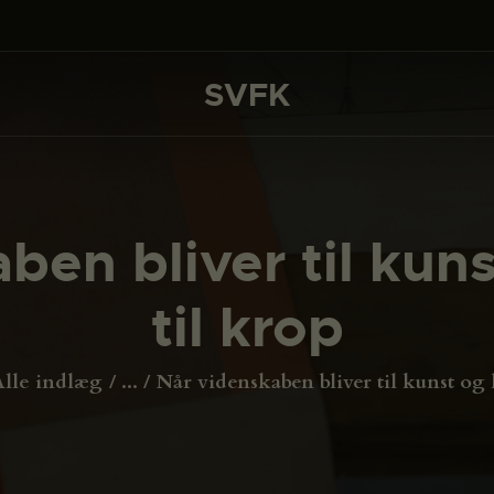
DET SKER
PROJEKTER
SVFK
SVFK
CHANNEL
ANSØG
ben bliver til kun
OM SVFK
til krop
ENGLISH
Alle indlæg
...
Når videnskaben bliver til kunst og 