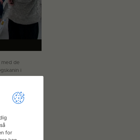
t med de
gskanin i
tets neuro- og
ultralydsscanning
ber og
dig
 kan aflæse dem.
gså
”
forklarer
n for
ere kan