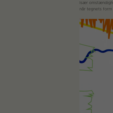
Især omstændighe
når tegnets form