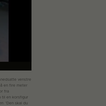
snedsatte venstre
på en fire meter
r fra
til en korsfigur
en
. ’Den skal du