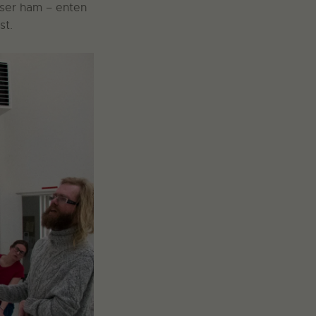
sser ham – enten
st.