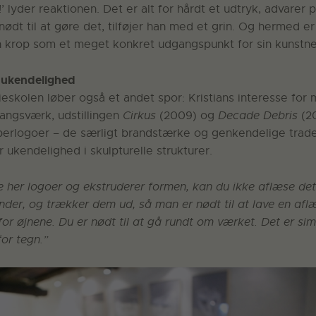
’ lyder reaktionen. Det er alt for hårdt et udtryk, advarer
o nødt til at gøre det, tilføjer han med et grin. Og hermed 
n krop som et meget konkret udgangspunkt for sin kunstner
 ukendelighed
eskolen løber også et andet spor: Kristians interesse for
angsværk, udstillingen
Cirkus
(2009) og
Decade Debris
(20
erlogoer – de særligt brandstærke og genkendelige trad
r ukendelighed i skulpturelle strukturer.
e her logoer og ekstruderer formen, kan du ikke aflæse det 
nder, og trækker dem ud, så man er nødt til at lave en af
for øjnene. Du er nødt til at gå rundt om værket. Det er si
for tegn.”