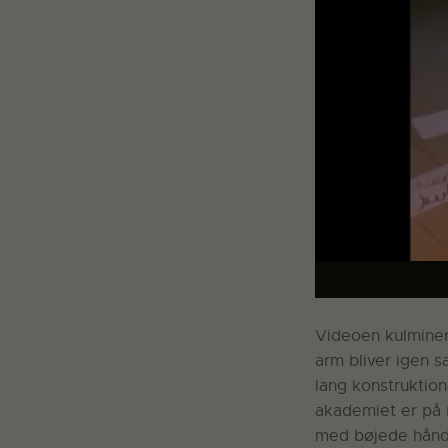
Videoen kulminere
arm bliver igen s
lang konstruktio
akademiet er på 
med bøjede hånd