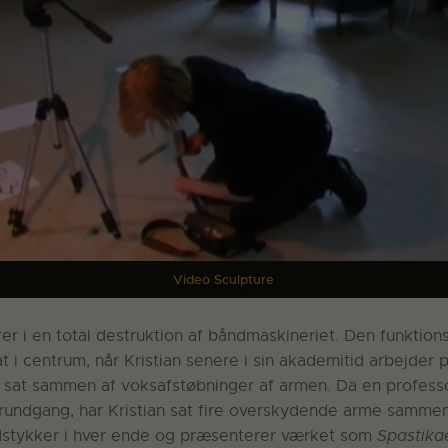
Video Sculpture
r i en total destruktion af båndmaskineriet. Den funktion
at i centrum, når Kristian senere i sin akademitid arbejder 
n sat sammen af voksafstøbninger af armen. Da en professo
rundgang, har Kristian sat fire overskydende arme sammen 
stykker i hver ende og præsenterer værket som
Spastika