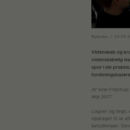
Nyheder
04.05.2
Videnskab og kro
videnskabelig dat
spor i sin praksi
forskningsbasere
Af Sine Frejstrup
Maj 2017
Logoer og tegn, d
opdraget til at 
betydninger. Den 