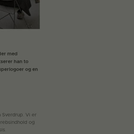
jder med
tserer han to
superlogoer og en
 Sverdrup. Vi er
grebsindhold og
is.