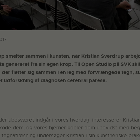
017
p smelter sammen i kunsten, når Kristian Sverdrup arbe
a genereret fra sin egen krop. Til Open Studio på SVK ski
s, der fletter sig sammen i en leg med forvrængede tegn, 
t udforskning af diagnosen cerebral parese.
er ubesværet indgår i vores hverdag, interesserer Kristian
afkode dem, og vores hjerner kobler dem ubevidst med be
tegnaflæsning undersøger Kristian i sin kunstneriske praks