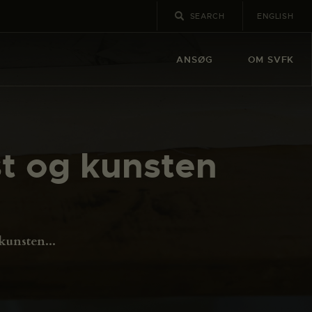
ENGLISH
ANSØG
OM SVFK
st og kunsten
kunsten...