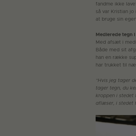
fandme ikke lave!
så var Kristian j
at bruge sin ege
Medierede tegn i
Med afsæt i medi
Både med sit afg
han en række sup
har trukket til næ
”Hvis jeg tager d
tager tegn, du ke
kroppen i stedet 
aflæser, i stedet 