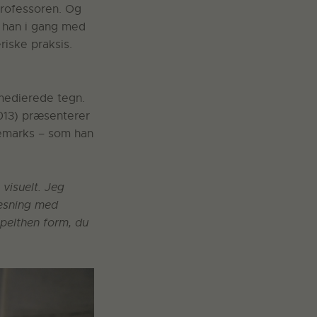
 professoren. Og
er han i gang med
iske praksis.
 medierede tegn.
13) præsenterer
emarks – som han
visuelt. Jeg
læsning med
mpelthen form, du