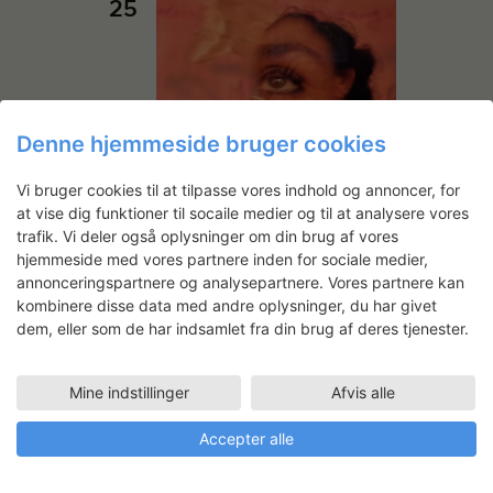
25
Denne hjemmeside bruger cookies
Vi bruger cookies til at tilpasse vores indhold og annoncer, for
at vise dig funktioner til socaile medier og til at analysere vores
trafik. Vi deler også oplysninger om din brug af vores
oktober 25, 2024 15:00
-
november 19,
hjemmeside med vores partnere inden for sociale medier,
2024 17:00
annonceringspartnere og analysepartnere. Vores partnere kan
Udstilling Foyer: Maya
kombinere disse data med andre oplysninger, du har givet
Peitersen
dem, eller som de har indsamlet fra din brug af deres tjenester.
Statens Værksteder for Kunst
Strandgade 27B, København K,
Mine indstillinger
Afvis alle
Danmark
Accepter alle
TORS
31