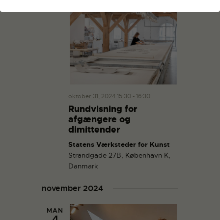
oktober 31, 2024 15:30
-
16:30
Rundvisning for
afgængere og
dimittender
Statens Værksteder for Kunst
Strandgade 27B, København K,
Danmark
november 2024
MAN
4