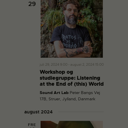
29
V
o
i
n
e
w
s
N
a
v
i
juli 29, 2024 9:00
-
august 2, 2024 15:00
g
Workshop og
a
studiegruppe: Listening
at the End of (this) World
t
i
Sound Art Lab
Peter Bangs Vej
17B, Struer, Jylland, Danmark
o
n
august 2024
FRE