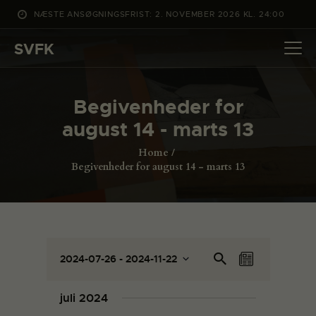
NÆSTE ANSØGNINGSFRIST: 2. NOVEMBER 2026 KL. 24:00
SVFK
SVFK
DET SKER
Begivenheder for
PROJEKTER
august 14 - marts 13
CHANNEL
Home
ANSØG
Begivenheder for august 14 - marts 13
OM SVFK
ENGLISH
B
B
Sø
2024-07-26
 - 
2024-11-22
L
e
g
e
V
i
eft
g
æ
g
s
juli 2024
er
l
i
t
i
be