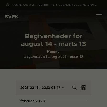
NÆSTE ANSØGNINGSFRIST: 2. NOVEMBER 2026 KL. 24:00
SVFK
SVFK
DET SKER
Begivenheder for
PROJEKTER
august 14 - marts 13
CHANNEL
Home
ANSØG
Begivenheder for august 14 - marts 13
OM SVFK
ENGLISH
B
B
Sø
2023-02-18
 - 
2023-05-17
L
e
g
e
V
i
eft
g
æ
g
s
februar 2023
er
l
i
t
i
be