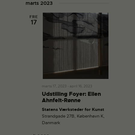
marts 2023
V
o
i
n
FRE
e
17
w
s
N
a
v
i
g
a
marts 17, 2023
-
april 16, 2023
t
Udstilling Foyer: Ellen
i
Ahnfelt-Rønne
o
Statens Værksteder for Kunst
n
Strandgade 27B, København K,
Danmark