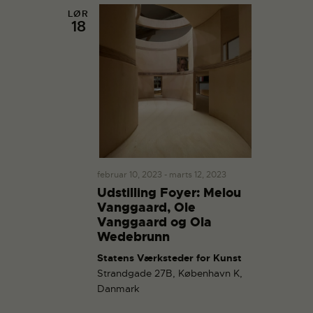
g
e
v
v
giv
LØR
d
e
18
en
e
a
n
he
n
t
de
h
o
h
r
e
.
e
d
d
V
e
i
r
e
S
w
s
e
februar 10, 2023
-
marts 12, 2023
N
Udstilling Foyer: Melou
a
Vanggaard, Ole
a
r
Vanggaard og Ola
v
c
Wedebrunn
i
h
g
Statens Værksteder for Kunst
a
Strandgade 27B, København K,
a
n
Danmark
t
d
i