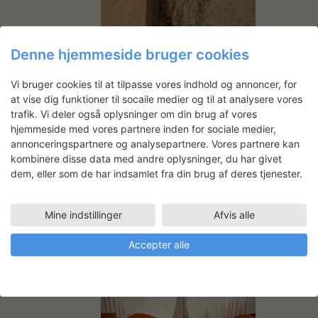
Denne hjemmeside bruger cookies
Vi bruger cookies til at tilpasse vores indhold og annoncer, for
at vise dig funktioner til socaile medier og til at analysere vores
trafik. Vi deler også oplysninger om din brug af vores
maj 6, 2023 9:00
-
maj 7, 2023 16:00
hjemmeside med vores partnere inden for sociale medier,
2-dages betonstøbe-
annonceringspartnere og analysepartnere. Vores partnere kan
kursus
kombinere disse data med andre oplysninger, du har givet
dem, eller som de har indsamlet fra din brug af deres tjenester.
Statens Værksteder for Kunst
Strandgade 27B, København K,
Danmark
Mine indstillinger
Afvis alle
DKK1150
Accepter alle
MAN
15