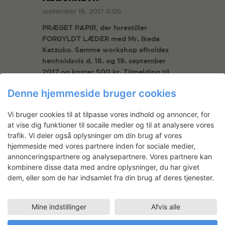
september 18, 2017 0:00
PRÆGET PAPIR, der forestiller
FORGYLDT LÆDER med Mr. Ikeda
Katzuko.
Samme workshop afholdes
henholdsvis d. 18. og 19. september
2017 og koster 500 kr. Tilmelding til
anne@annesimonsen.dk
Den 20.
Denne hjemmeside bruger cookies
september afholder Statens Værksteder
et åbent fagligt arrangement med Mr.
Vi bruger cookies til at tilpasse vores indhold og annoncer, for
Ikeda Katzuko på plan 4 kl. 16.30.
at vise dig funktioner til socaile medier og til at analysere vores
Tilmelding til tilmelding@svfk.dk
trafik. Vi deler også oplysninger om din brug af vores
hjemmeside med vores partnere inden for sociale medier,
READ MORE
annonceringspartnere og analysepartnere. Vores partnere kan
kombinere disse data med andre oplysninger, du har givet
dem, eller som de har indsamlet fra din brug af deres tjenester.
Mine indstillinger
Afvis alle