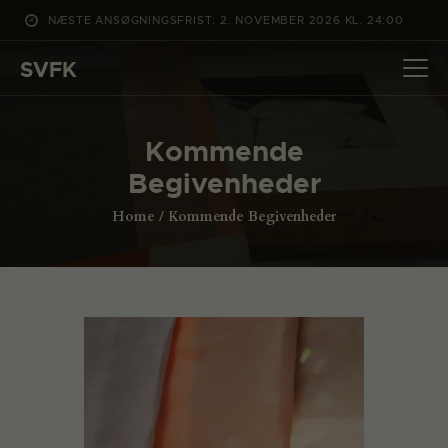
NÆSTE ANSØGNINGSFRIST: 2. NOVEMBER 2026 KL. 24:00
SVFK
SVFK
DET SKER
Kommende
PROJEKTER
Begivenheder
CHANNEL
Home
Kommende Begivenheder
ANSØG
OM SVFK
ENGLISH