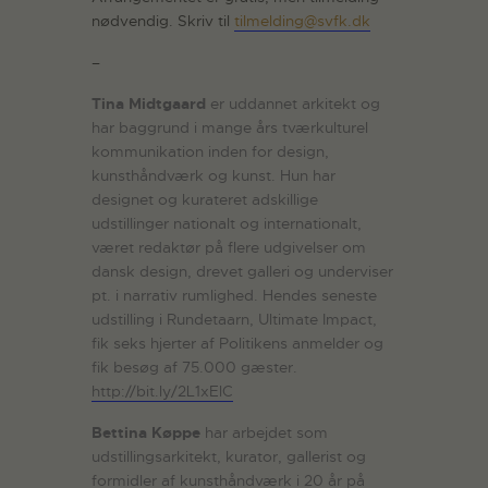
nødvendig. Skriv til
tilmelding@svfk.dk
–
Tina Midtgaard
er uddannet arkitekt og
har baggrund i mange års tværkulturel
kommunikation inden for design,
kunsthåndværk og kunst. Hun har
designet og kurateret adskillige
udstillinger nationalt og internationalt,
været redaktør på flere udgivelser om
dansk design, drevet galleri og underviser
pt. i narrativ rumlighed. Hendes seneste
udstilling i Rundetaarn, Ultimate Impact,
fik seks hjerter af Politikens anmelder og
fik besøg af 75.000 gæster.
http://bit.ly/2L1xElC
Bettina Køppe
har arbejdet som
udstillingsarkitekt, kurator, gallerist og
formidler af kunsthåndværk i 20 år på