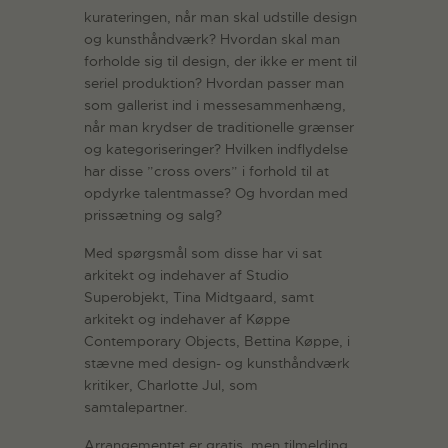
kurateringen, når man skal udstille design
og kunsthåndværk? Hvordan skal man
forholde sig til design, der ikke er ment til
seriel produktion? Hvordan passer man
som gallerist ind i messesammenhæng,
når man krydser de traditionelle grænser
og kategoriseringer? Hvilken indflydelse
har disse ”cross overs” i forhold til at
opdyrke talentmasse? Og hvordan med
prissætning og salg?
Med spørgsmål som disse har vi sat
arkitekt og indehaver af Studio
Superobjekt, Tina Midtgaard, samt
arkitekt og indehaver af Køppe
Contemporary Objects, Bettina Køppe, i
stævne med design- og kunsthåndværk
kritiker, Charlotte Jul, som
samtalepartner.
Arrangementet er gratis, men tilmelding