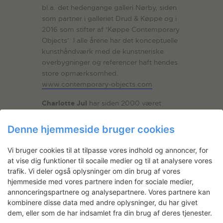
bl.a. det hedengange galleri Nørby, siden
som partner i galleriet Drud & Køppe og i
2016 som stifter af ’Køppe Contemporary
Objects’. I alle årene har det konceptuelle
kunsthåndværk med de kunstneriske
overbygninger og referencer haft hendes
store opmærksomhed.
www.contemporary-objects.com
Charlotte Jul
har siden 2000 været
selvstændig skribent, redaktør, censor,
stylist og kurator med bred erfaring i
Denne hjemmeside bruger cookies
feltet fra såvel akademiske som
kommercielle opgaver. Hun har været
Vi bruger cookies til at tilpasse vores indhold og annoncer, for
redaktionel iværksætter på sitet items.nu
at vise dig funktioner til socaile medier og til at analysere vores
– et digitalt showroom for kunsthåndværk
trafik. Vi deler også oplysninger om din brug af vores
og design. Sideløbende med en stilling
hjemmeside med vores partnere inden for sociale medier,
som chefredaktør på online magasinet
annonceringspartnere og analysepartnere. Vores partnere kan
designETC
har hun skrevet tekster for
kombinere disse data med andre oplysninger, du har givet
adskillige brands, kunstnere og
dem, eller som de har indsamlet fra din brug af deres tjenester.