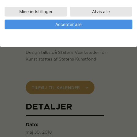
institutioner og har blandt andet bidraget
til bogen Dansk Design Nu, ligesom hun
Mine indstillinger
Afvis alle
har kurateret en kollektion af
kunsthåndværk til caféen og butikken på
Accepter alle
Enigma, museum for post, tele og
kommunikation.
www.charlottejul.com
Design talks på Statens Værksteder for
Kunst støttes af Statens Kunstfond
TILFØJ TIL KALENDER
DETALJER
Dato:
maj 30, 2018