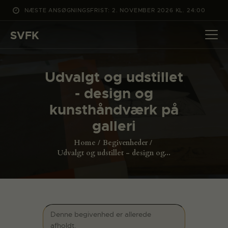
NÆSTE ANSØGNINGSFRIST: 2. NOVEMBER 2026 KL. 24:00
SVFK
SVFK
DET SKER
Udvalgt og udstillet
PROJEKTER
- design og
CHANNEL
kunsthåndværk på
ANSØG
galleri
OM SVFK
Home
Begivenheder
ENGLISH
Udvalgt og udstillet - design og...
Denne begivenhed er allerede
afholdt.