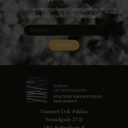
Få ansøgningsfrister, arrangementer
og artikler direkte i din indbakke.
Gammel Dok Pakhus
Strandgade 27 B
1401 København K