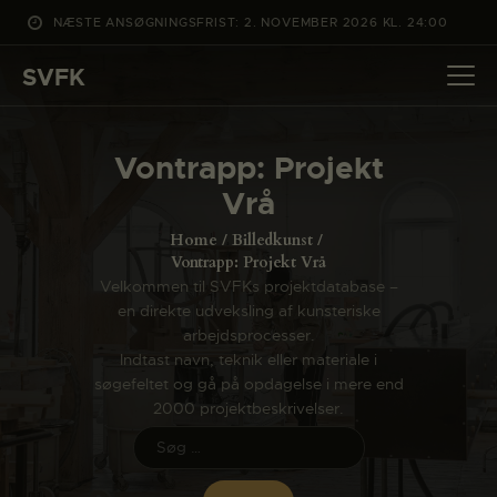
NÆSTE ANSØGNINGSFRIST: 2. NOVEMBER 2026 KL. 24:00
SVFK
SVFK
DET SKER
Vontrapp: Projekt
PROJEKTER
Vrå
CHANNEL
Home
Billedkunst
ANSØG
Vontrapp: Projekt Vrå
Velkommen til SVFKs projektdatabase –
OM SVFK
en direkte udveksling af kunsteriske
ENGLISH
arbejdsprocesser.
Indtast navn, teknik eller materiale i
søgefeltet og gå på opdagelse i mere end
2000 projektbeskrivelser.