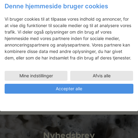
Denne hjemmeside bruger cookies
Konservering af 1700-tals
malerier
Vi bruger cookies til at tilpasse vores indhold og annoncer, for
at vise dig funktioner til socaile medier og til at analysere vores
trafik. Vi deler også oplysninger om din brug af vores
hjemmeside med vores partnere inden for sociale medier,
Faciliteter
annonceringspartnere og analysepartnere. Vores partnere kan
TRÆVÆRKSTED
kombinere disse data med andre oplysninger, du har givet
06.06.2019 - 19.06.2019
dem, eller som de har indsamlet fra din brug af deres tjenester.
HUGGEGÅRDEN (UDENDØRS)
06.06.2019 - 19.06.2019
Mine indstillinger
Afvis alle
Udstilling
KUNSTBYGNINGEN I VRÅ
Accepter alle
Nyhedsbrev