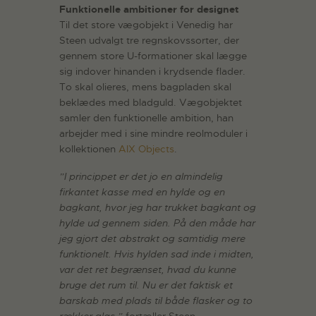
Funktionelle ambitioner for designet
Til det store vægobjekt i Venedig har
Steen udvalgt tre regnskovssorter, der
gennem store U-formationer skal lægge
sig indover hinanden i krydsende flader.
To skal olieres, mens bagpladen skal
beklædes med bladguld. Vægobjektet
samler den funktionelle ambition, han
arbejder med i sine mindre reolmoduler i
kollektionen
AIX Objects
.
”I princippet er det jo en almindelig
firkantet kasse med en hylde og en
bagkant, hvor jeg har trukket bagkant og
hylde ud gennem siden. På den måde har
jeg gjort det abstrakt og samtidig mere
funktionelt. Hvis hylden sad inde i midten,
var det ret begrænset, hvad du kunne
bruge det rum til. Nu er det faktisk et
barskab med plads til både flasker og to