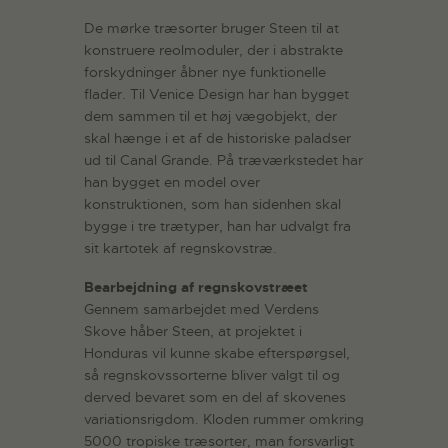
De mørke træsorter bruger Steen til at
konstruere reolmoduler, der i abstrakte
forskydninger åbner nye funktionelle
flader. Til Venice Design har han bygget
dem sammen til et høj vægobjekt, der
skal hænge i et af de historiske paladser
ud til Canal Grande. På træværkstedet har
han bygget en model over
konstruktionen, som han sidenhen skal
bygge i tre trætyper, han har udvalgt fra
sit kartotek af regnskovstræ.
Bearbejdning af regnskovstræet
Gennem samarbejdet med Verdens
Skove håber Steen, at projektet i
Honduras vil kunne skabe efterspørgsel,
så regnskovssorterne bliver valgt til og
derved bevaret som en del af skovenes
variationsrigdom. Kloden rummer omkring
5000 tropiske træsorter, man forsvarligt