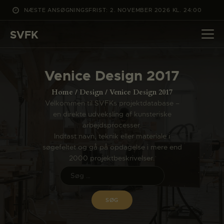
NÆSTE ANSØGNINGSFRIST: 2. NOVEMBER 2026 KL. 24:00
SVFK
SVFK
DET SKER
Venice Design 2017
PROJEKTER
Home
Design
Venice Design 2017
CHANNEL
Velkommen til SVFKs projektdatabase –
en direkte udveksling af kunsteriske
ANSØG
arbejdsprocesser.
OM SVFK
Indtast navn, teknik eller materiale i
søgefeltet og gå på opdagelse i mere end
ENGLISH
2000 projektbeskrivelser.